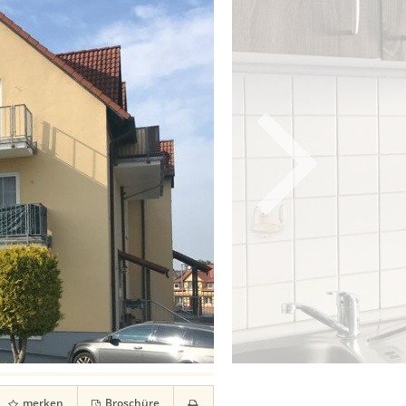
merken
Broschüre