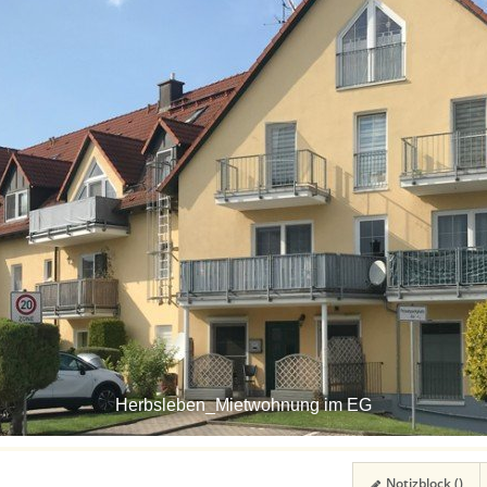
Herbsleben_Mietwohnung im EG
Notizblock (
)