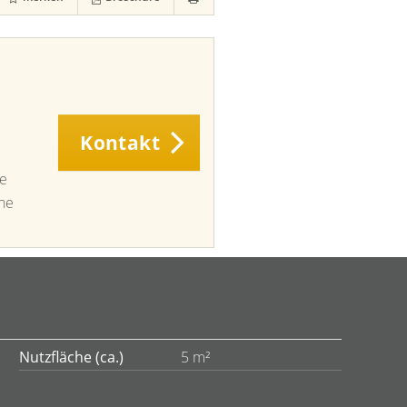
Kontakt
ie
ine
Nutzfläche (ca.)
5 m²