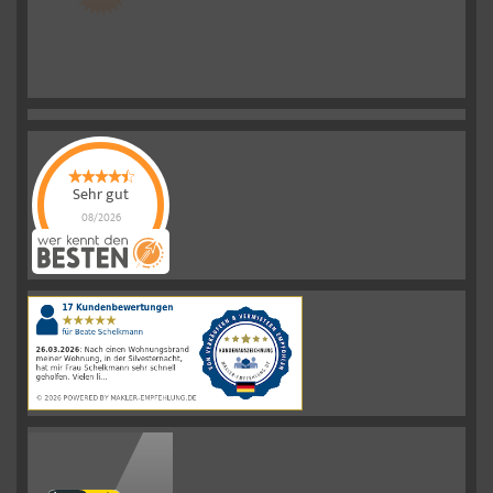
Sehr gut
08/2026
Schelkmann
Immobilien
hat
4.61
von
5
Sternen
|
110
Schelkmann
Immobilien
Bewertungen
auf
werkenntdenBESTEN.de