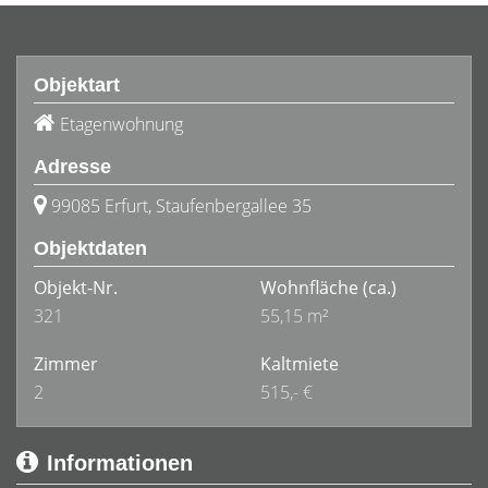
Objektart
Etagenwohnung
Adresse
99085 Erfurt, Staufenbergallee 35
Objektdaten
Objekt-Nr.
Wohnfläche
(ca.)
321
55,15 m²
Zimmer
Kaltmiete
2
515,- €
Informationen