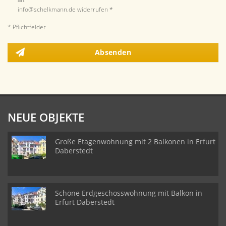
info@schelkmann.de widerrufen *
* Pflichtfelder
Absenden
NEUE OBJEKTE
Große Etagenwohnung mit 2 Balkonen in Erfurt
Daberstedt
Schöne Erdgeschosswohnung mit Balkon in
Erfurt Daberstedt