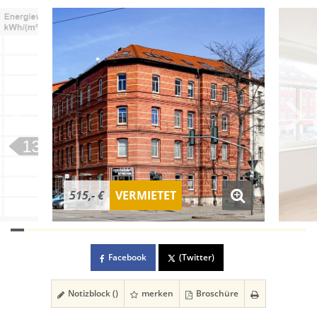
515,- €
VERMIETET
Facebook
(Twitter)
Notizblock (
)
merken
Broschüre