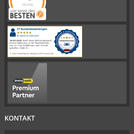
08/2026
Schelkmann
Immobilien
hat
4.61
von
5
Sternen
|
110
Schelkmann
Immobilien
Bewertungen
auf
werkenntdenBESTEN.de
KONTAKT