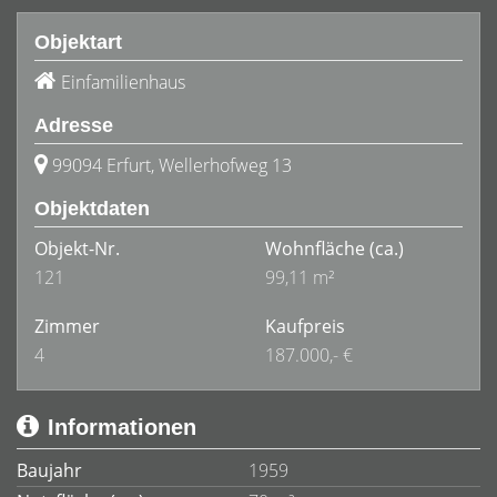
Objektart
Einfamilienhaus
Adresse
99094 Erfurt, Wellerhofweg 13
Objektdaten
Objekt-Nr.
Wohnfläche
(ca.)
121
99,11 m²
Zimmer
Kaufpreis
4
187.000,- €
Informationen
Baujahr
1959