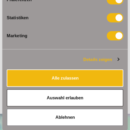
Sie haben dieses Gebäude in einem der
Immobilienportale entdeckt? Zusätzliches Bildmaterial
Statistiken
zum Objekt finden Sie auf www.schelkmann.de
Marketing
Ansprechpartner
Frau Beate Schelkmann
Details zeigen
Telefon: 004936124036202
Telefax: 004936124026179
Mobil: 00491714769991
Alle zulassen
info@schelkmann.de
Auswahl erlauben
Ablehnen