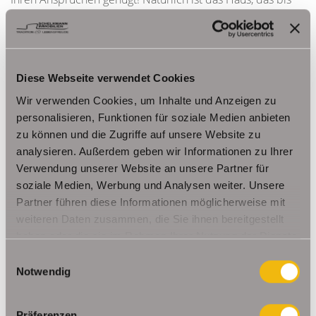
vor Kurzem noch bewohnt wurde, auch so durchaus
bezugsbereit (die Gastherme wurde 2012 erneuert) -
malern und einziehen ist ebenfalls möglich. Das Haus hat
eine traditionelle Aufteilung der Zimmer und eine
Diese Webseite verwendet Cookies
angenehme Raumhöhe.
Wir verwenden Cookies, um Inhalte und Anzeigen zu
personalisieren, Funktionen für soziale Medien anbieten
zu können und die Zugriffe auf unsere Website zu
Eine Nachweisprovision von 5,80 % (inkl. 16 % MwSt) des
analysieren. Außerdem geben wir Informationen zu Ihrer
endgültigen Kaufpreises ist vom Käufer nach Abschluss des
Verwendung unserer Website an unsere Partner für
Kaufvertrages zu zahlen.
soziale Medien, Werbung und Analysen weiter. Unsere
Partner führen diese Informationen möglicherweise mit
Sie möchten das Objekt jetzt oder generell nicht selbst
weiteren Daten zusammen, die Sie ihnen bereitgestellt
haben oder die sie im Rahmen Ihrer Nutzung der Dienste
nutzen, sondern als Renditeobjekt erwerben, renovieren
gesammelt haben.
und vermieten? Natürlich suchen wir für Sie auch gern die
Einwilligungsauswahl
Notwendig
ebenfalls perfekten Mieter zu einem für Sie
angemessenen Mietzins.
Präferenzen