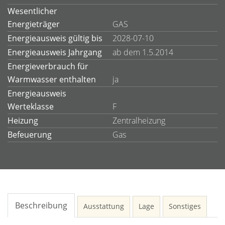
Wesentlicher
Energieträger
GAS
Energieausweis gültig bis
2028-07-10
Energieausweis Jahrgang
ab dem 1.5.2014
Energieverbrauch für
Warmwasser enthalten
ja
Energieausweis
Werteklasse
F
Heizung
Zentralheizung
Befeuerung
Gas
Beschreibung
Ausstattung
Lage
Sonstiges