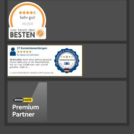
Sehr gut
08/2026
Schelkmann
Immobilien
hat
4.61
von
5
Sternen
|
110
Schelkmann
Immobilien
Bewertungen
auf
werkenntdenBESTEN.de