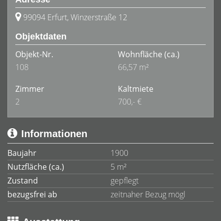
99094 Erfurt, Winzerstraße 12
Objektdaten
Objekt-Nr.
Wohnfläche
(ca.)
108
66,57 m²
Zimmer
Kaltmiete
2
700,- €
Informationen
Baujahr
1900
Nutzfläche (ca.)
5 m²
Zustand
gepflegt
bezugsfrei ab
zeitnaher Bezug mögl