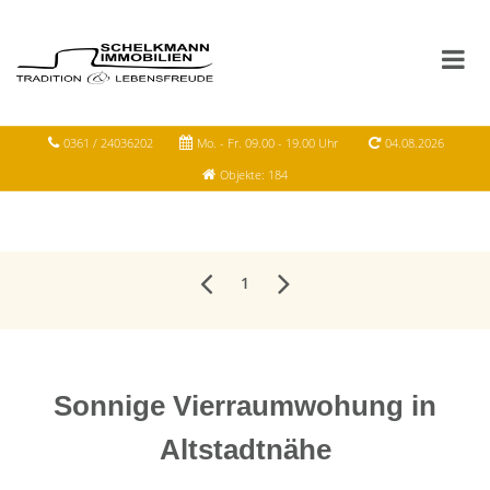
0361 / 24036202
Mo. - Fr. 09.00 - 19.00 Uhr
04.08.2026
Objekte: 184
1
Sonnige Vierraumwohung in
Altstadtnähe