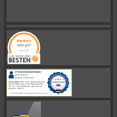
Sehr gut
08/2026
Schelkmann
Immobilien
hat
4.61
von
5
Sternen
|
110
Schelkmann
Immobilien
Bewertungen
auf
werkenntdenBESTEN.de