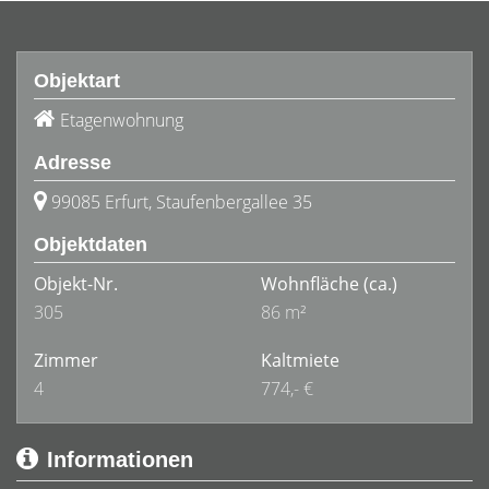
Objektart
Etagenwohnung
Adresse
99085 Erfurt, Staufenbergallee 35
Objektdaten
Objekt-Nr.
Wohnfläche
(ca.)
305
86 m²
Zimmer
Kaltmiete
4
774,- €
Informationen