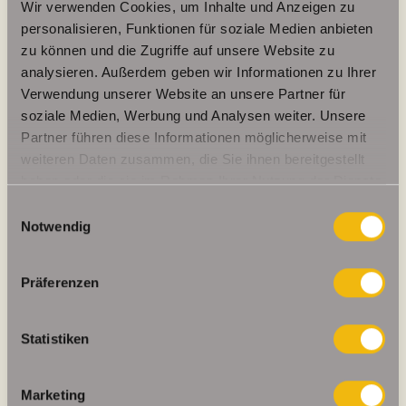
Wir verwenden Cookies, um Inhalte und Anzeigen zu
personalisieren, Funktionen für soziale Medien anbieten
zu können und die Zugriffe auf unsere Website zu
analysieren. Außerdem geben wir Informationen zu Ihrer
131 kWh / (m²*a)
Verwendung unserer Website an unsere Partner für
Energieverbrauchskennwert
soziale Medien, Werbung und Analysen weiter. Unsere
Partner führen diese Informationen möglicherweise mit
weiteren Daten zusammen, die Sie ihnen bereitgestellt
haben oder die sie im Rahmen Ihrer Nutzung der Dienste
gesammelt haben.
Weitere Informationen
Einwilligungsauswahl
Notwendig
Wesentlicher Energieträger
GAS
Präferenzen
Energieausweis gültig bis
2027-12-08
Energieausweis Jahrgang
ab dem 1.5.2014
Statistiken
Energieausweis Werteklasse
E
Energieausweis Baujahr
1993
Marketing