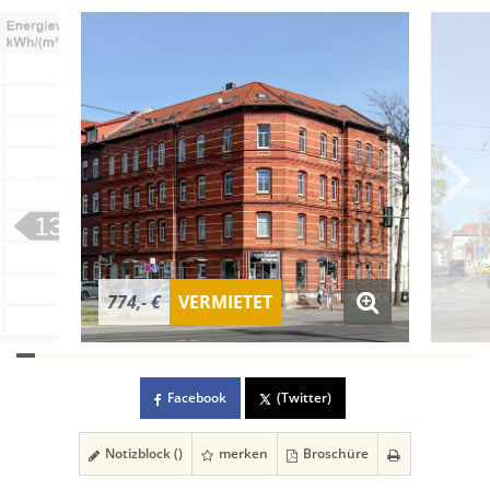
774,- €
VERMIETET
Facebook
(Twitter)
Notizblock (
)
merken
Broschüre