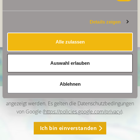
Energieausweis Gebäudeart
Wohngebäude
Heizung
Etagenheizung
Details zeigen
Befeuerung
Gas
Alle zulassen
Auswahl erlauben
Ablehnen
Ich bin damit einverstanden, dass mir Karten von Google
angezeigt werden. Es gelten die Datenschutzbedingungen
von Google (
https://policies.google.com/privacy
).
Ich bin einverstanden