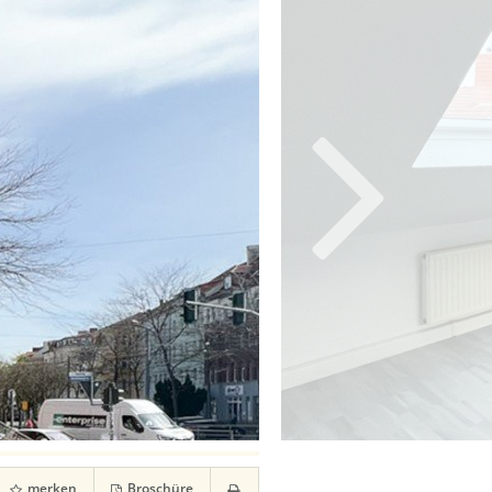
merken
Broschüre