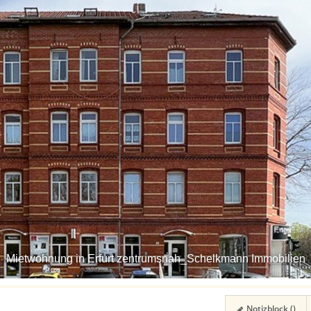
Mietwohnung in Erfurt zentrumsnah_Schelkmann Immobilien
Notizblock (
)