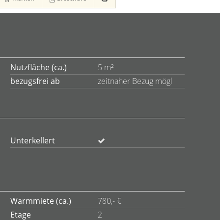
Nutzfläche (ca.)
5 m²
bezugsfrei ab
zeitnaher Bezug mögl
Unterkellert
Warmmiete (ca.)
780,- €
Etage
2