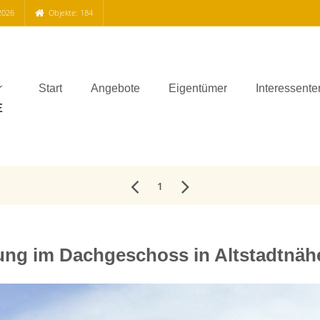
2026
Objekte: 184
Start
Angebote
Eigentümer
Interessente
1
g im Dachgeschoss in Altstadtnähe