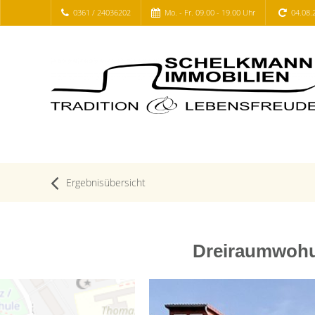
0361 / 24036202
Mo. - Fr. 09.00 - 19.00 Uhr
04.08.
Ergebnisübersicht
Dreiraumwohun