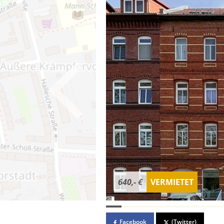
640,- €
VERMIETET
Facebook
(Twitter)