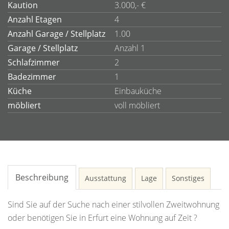
Kaution
3.000,- €
Anzahl Etagen
4
Anzahl Garage / Stellplatz
1.00
Garage / Stellplatz
Anzahl 1
Schlafzimmer
2
Badezimmer
1
Küche
Einbauküche
möbliert
voll möbliert
Beschreibung
Ausstattung
Lage
Sonstiges
Sind Sie auf der Suche nach einer stilvollen Zweitwohnung
oder benötigen Sie in Erfurt eine Wohnung auf Zeit ?