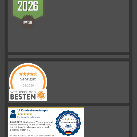
Sehr gut
08/2026
Schelkmann
Immobilien
hat
4.61
von
5
Sternen
|
110
Schelkmann
Immobilien
Bewertungen
auf
werkenntdenBESTEN.de