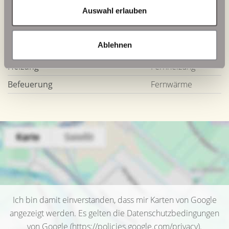
Auswahl erlauben
Energieverbrauch für Warmwasser
enthalten
Energieausweis Werteklasse
B
Ablehnen
Energieausweis Baujahr
2016
Heizung
Fernheizung
Befeuerung
Fernwärme
Ich bin damit einverstanden, dass mir Karten von Google
angezeigt werden. Es gelten die Datenschutzbedingungen
von Google (
https://policies.google.com/privacy
).