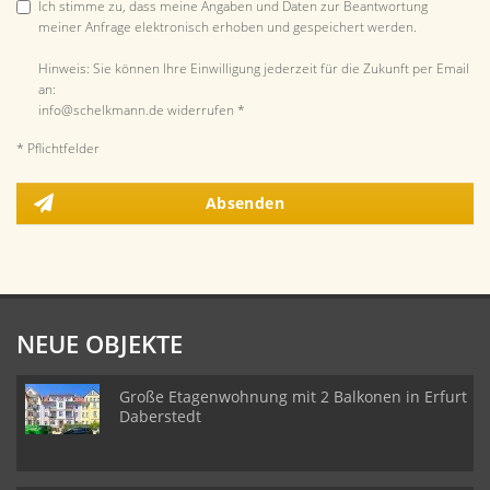
Ich stimme zu, dass meine Angaben und Daten zur Beantwortung
meiner Anfrage elektronisch erhoben und gespeichert werden.
Hinweis: Sie können Ihre Einwilligung jederzeit für die Zukunft per Email
an:
info@schelkmann.de widerrufen *
* Pflichtfelder
Absenden
NEUE OBJEKTE
Große Etagenwohnung mit 2 Balkonen in Erfurt
Daberstedt