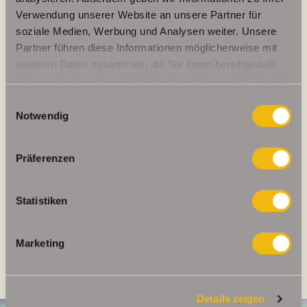
Verwendung unserer Website an unsere Partner für
soziale Medien, Werbung und Analysen weiter. Unsere
Partner führen diese Informationen möglicherweise mit
weiteren Daten zusammen, die Sie ihnen bereitgestellt
Weitere Informationen
haben oder die sie im Rahmen Ihrer Nutzung der Dienste
gesammelt haben.
Einwilligungsauswahl
Wesentlicher Energieträger
GAS
Notwendig
Energieausweis gültig bis
2019-04-16
Energieausweis Jahrgang
vor 1.5.2014
Präferenzen
Energieverbrauch für Warmwasser
enthalten
Energieausweis Baujahr
1940
Statistiken
Heizung
Etagenheizung
Marketing
Befeuerung
Gas
Details zeigen