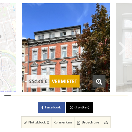
554,40 €
VERMIETET
Facebook
(Twitter)
Notizblock (
)
merken
Broschüre