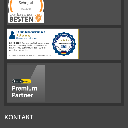
Sehr gut
08/2026
Schelkmann
Immobilien
hat
4.61
von
5
Sternen
|
110
Schelkmann
Immobilien
Bewertungen
auf
werkenntdenBESTEN.de
KONTAKT