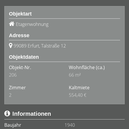
Objektart
Etagenwohnung
Adresse
99089 Erfurt, Talstraße 12
Objektdaten
Objekt-Nr.
Wohnfläche
(ca.)
206
66 m²
Zimmer
Kaltmiete
2
554,40 €
Informationen
Baujahr
1940