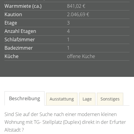
Warmmiete (ca.)
841,02 €
Kaution
2.046,69 €
Etage
3
Anzahl Etagen
4
Schlafzimmer
1
Badezimmer
1
Küche
offene Küche
Beschreibung
Ausstattung
Lage
Sonstiges
Sind Sie auf der Suche nach einer modernen kleinen
Wohnung mit TG- Stellplatz (Duplex) direkt in der Erfurter
Altstadt ?