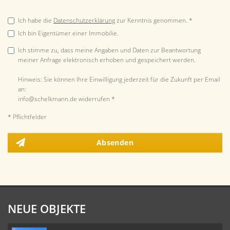
Ich habe die
Datenschutzerklärung
zur Kenntnis genommen. *
Ich bin Eigentümer einer Immobilie.
Ich stimme zu, dass meine Angaben und Daten zur Beantwortung
meiner Anfrage elektronisch erhoben und gespeichert werden.
Hinweis: Sie können Ihre Einwilligung jederzeit für die Zukunft per Email
an:
info@schelkmann.de widerrufen *
* Pflichtfelder
Absenden
NEUE OBJEKTE