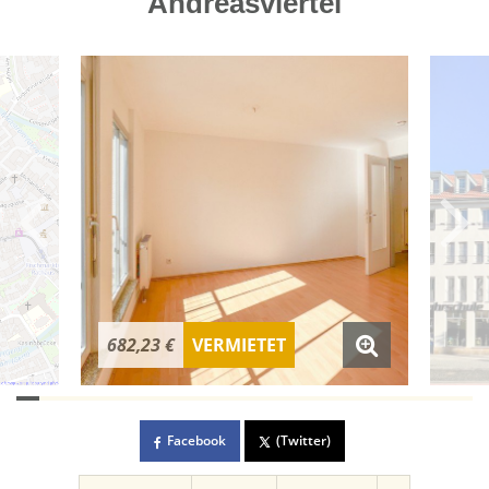
Andreasviertel
682,23 €
VERMIETET
Facebook
(Twitter)