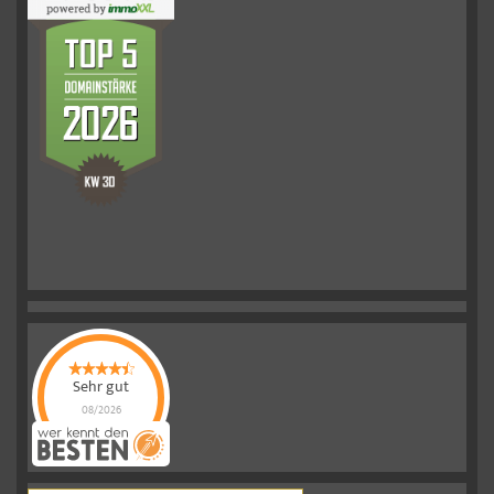
Sehr gut
08/2026
Schelkmann
Immobilien
hat
4.61
von
5
Sternen
|
110
Schelkmann