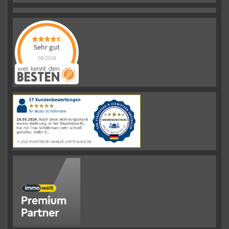
Sehr gut
08/2026
Schelkmann
Immobilien
hat
4.61
von
5
Sternen
|
110
Schelkmann
Immobilien
Bewertungen
auf
werkenntdenBESTEN.de