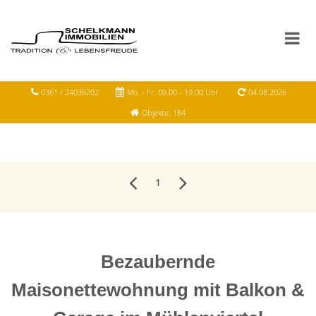
0361 / 24036202
Mo. - Fr. 09.00 - 19.00 Uhr
04.08.2026
Objekte: 184
1
Bezaubernde
Maisonettewohnung mit Balkon &