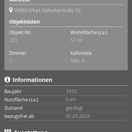
99089 Erfurt, Nettelbeckufer 10
Objektdaten
Objekt-Nr.
Wohnfläche
(ca.)
220
57 m²
Zimmer
Kaltmiete
2
580,- €
Informationen
Baujahr
1910
Nutzfläche (ca.)
5 m²
Zustand
gepflegt
bezugsfrei ab
01.07.2023