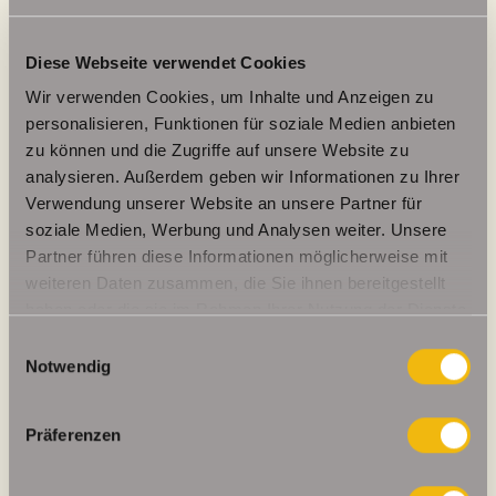
Energieausweis (Verbrauchsausweis)
Diese Webseite verwendet Cookies
Wir verwenden Cookies, um Inhalte und Anzeigen zu
personalisieren, Funktionen für soziale Medien anbieten
zu können und die Zugriffe auf unsere Website zu
analysieren. Außerdem geben wir Informationen zu Ihrer
31 kWh / (m²*a)
Energieverbrauchskennwert
Verwendung unserer Website an unsere Partner für
soziale Medien, Werbung und Analysen weiter. Unsere
Partner führen diese Informationen möglicherweise mit
weiteren Daten zusammen, die Sie ihnen bereitgestellt
haben oder die sie im Rahmen Ihrer Nutzung der Dienste
Weitere Informationen
gesammelt haben.
Einwilligungsauswahl
Notwendig
Luft-/Wasser-
Wesentlicher Energieträger
Wärmepumpe
Präferenzen
Energieausweis gültig bis
2024-09-03
Energieausweis Jahrgang
ab dem 1.5.2014