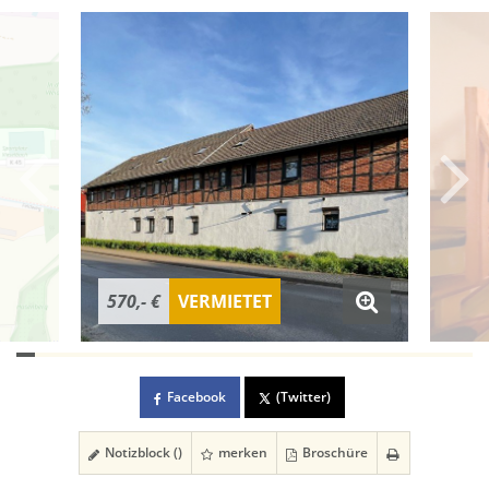
570,- €
VERMIETET
Facebook
(Twitter)
Notizblock (
)
merken
Broschüre