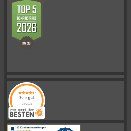
Sehr gut
08/2026
Schelkmann
Immobilien
hat
4.61
von
5
Sternen
|
110
Schelkmann
Immobilien
Bewertungen