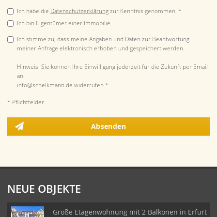
Ich habe die
Datenschutzerklärung
zur Kenntnis genommen. *
Ich bin Eigentümer einer Immobilie.
Ich stimme zu, dass meine Angaben und Daten zur Beantwortung
meiner Anfrage elektronisch erhoben und gespeichert werden.
Hinweis: Sie können Ihre Einwilligung jederzeit für die Zukunft per Email
an:
info@schelkmann.de widerrufen *
* Pflichtfelder
Absenden
NEUE OBJEKTE
Große Etagenwohnung mit 2 Balkonen in Erfurt