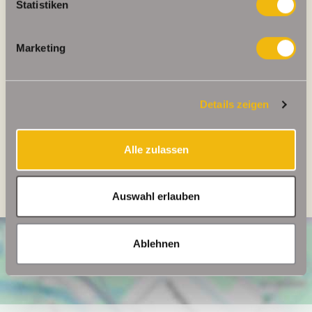
Statistiken
Energieverbrauch für
enthalten
Warmwasser
Marketing
Energieausweis Werteklasse
A
Energieausweis Baujahr
2011
Energieausweis Gebäudeart
Wohngebäude
Details zeigen
Heizung
Zentralheizung
Alle zulassen
Luft-/Wasser-
Befeuerung
Wärmepumpe
Auswahl erlauben
Ablehnen