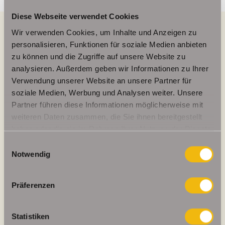
Diese Webseite verwendet Cookies
Wir verwenden Cookies, um Inhalte und Anzeigen zu
personalisieren, Funktionen für soziale Medien anbieten
Energieausweis (Verbrauchsausweis)
zu können und die Zugriffe auf unsere Website zu
analysieren. Außerdem geben wir Informationen zu Ihrer
Verwendung unserer Website an unsere Partner für
soziale Medien, Werbung und Analysen weiter. Unsere
Partner führen diese Informationen möglicherweise mit
97 kWh / (m²*a)
weiteren Daten zusammen, die Sie ihnen bereitgestellt
Energieverbrauchskennwert
haben oder die sie im Rahmen Ihrer Nutzung der Dienste
gesammelt haben.
Einwilligungsauswahl
Notwendig
Weitere Informationen
Präferenzen
Wesentlicher Energieträger
GAS
Energieausweis gültig bis
2028-02-06
Statistiken