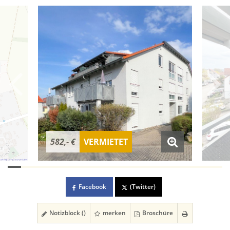
582,- €
VERMIETET
Facebook
(Twitter)
Notizblock (
)
merken
Broschüre