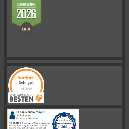
Sehr gut
08/2026
Schelkmann
Immobilien
hat
4.61
von
5
Sternen
|
110
Schelkmann
Immobilien
Bewertungen
auf
werkenntdenBESTEN.de