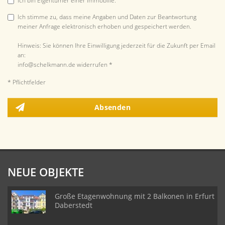
Ich bin Eigentümer einer Immobilie.
Ich stimme zu, dass meine Angaben und Daten zur Beantwortung
meiner Anfrage elektronisch erhoben und gespeichert werden.
Hinweis: Sie können Ihre Einwilligung jederzeit für die Zukunft per Email
an:
info@schelkmann.de widerrufen *
* Pflichtfelder
Absenden
NEUE OBJEKTE
Große Etagenwohnung mit 2 Balkonen in Erfurt
Daberstedt