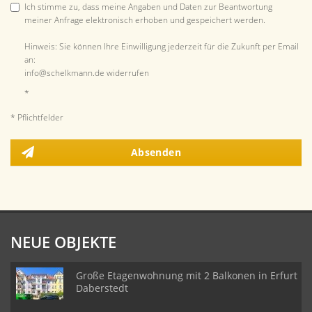
Ich stimme zu, dass meine Angaben und Daten zur Beantwortung
meiner Anfrage elektronisch erhoben und gespeichert werden.
Hinweis: Sie können Ihre Einwilligung jederzeit für die Zukunft per Email
an:
info@schelkmann.de widerrufen
*
* Pflichtfelder
Absenden
NEUE OBJEKTE
Große Etagenwohnung mit 2 Balkonen in Erfurt
Daberstedt