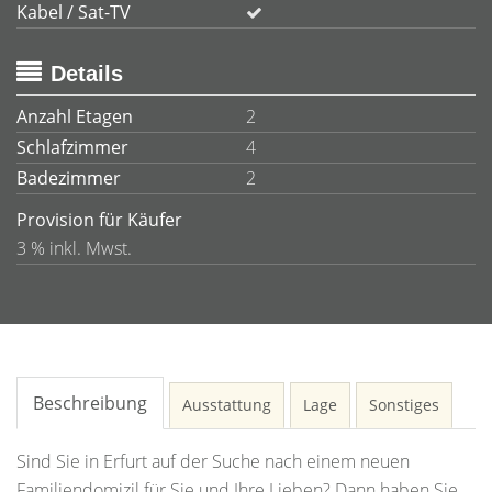
Kabel / Sat-TV
Details
Anzahl Etagen
2
Schlafzimmer
4
Badezimmer
2
Provision für Käufer
3 % inkl. Mwst.
Beschreibung
Ausstattung
Lage
Sonstiges
Sind Sie in Erfurt auf der Suche nach einem neuen
Familiendomizil für Sie und Ihre Lieben? Dann haben Sie