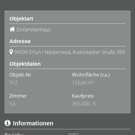
Objektart
Einfamilienhaus
Adresse
99099 Erfurt / Niedernissa, Rudolstädter Straße 359
Objektdaten
Objekt-Nr.
Wohnfläche
(ca.)
312
132,66 m²
Zimmer
Kaufpreis
5,5
365.000,- €
Informationen