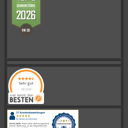
Sehr gut
08/2026
Schelkmann
Immobilien
hat
4.61
von
5
Sternen
|
110
Schelkmann
Immobilien
Bewertungen
auf
werkenntdenBESTEN.de