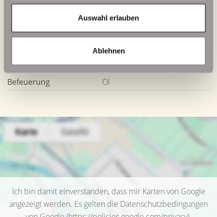
Energieausweis Baujahr
1989
Auswahl erlauben
Energieausweis
Wohngebäude
Gebäudeart
Ablehnen
Zentralheizung,
Heizung
Fußbodenheizung
Befeuerung
Öl
Ich bin damit einverstanden, dass mir Karten von Google
angezeigt werden. Es gelten die Datenschutzbedingungen
von Google (
https://policies.google.com/privacy
).