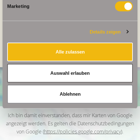
Energieausweis Werteklasse
B
Marketing
Energieausweis Baujahr
1990
Energieausweis Gebäudeart
Wohngebäude
Details zeigen
Heizung
Fernheizung
Befeuerung
Fernwärme
Alle zulassen
Auswahl erlauben
Ablehnen
Ich bin damit einverstanden, dass mir Karten von Google
angezeigt werden. Es gelten die Datenschutzbedingungen
von Google (
https://policies.google.com/privacy
).