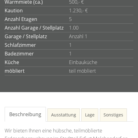
Warmmiete (ca.)
500,- €
Kaution
1.230,- €
Anzahl Etagen
5
Anzahl Garage / Stellplatz
1.00
Garage / Stellplatz
Anzahl 1
Schlafzimmer
1
Badezimmer
1
Küche
Einbauküche
möbliert
teil möbliert
Beschreibung
Ausstattung
Lage
Sonstiges
Wir bieten Ihnen eine hübsche, teilmöblierte