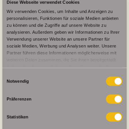
Diese Webseite verwendet Cookies
Wir verwenden Cookies, um Inhalte und Anzeigen zu
Energieausweis (Verbrauchsausweis)
personalisieren, Funktionen für soziale Medien anbieten
zu können und die Zugriffe auf unsere Website zu
analysieren. Außerdem geben wir Informationen zu Ihrer
Verwendung unserer Website an unsere Partner für
soziale Medien, Werbung und Analysen weiter. Unsere
68,30 kWh / (m²*a)
Partner führen diese Informationen möglicherweise mit
Energieverbrauchskennwert
weiteren Daten zusammen, die Sie ihnen bereitgestellt
haben oder die sie im Rahmen Ihrer Nutzung der Dienste
gesammelt haben.
Einwilligungsauswahl
Notwendig
Weitere Informationen
Wesentlicher Energieträger
Fernwärme Dampf
Präferenzen
Energieausweis gültig bis
2028-07-12
Statistiken
Energieausweis Jahrgang
ab dem 1.5.2014