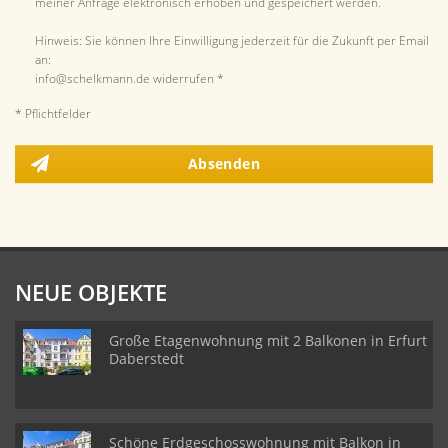
meiner Anfrage elektronisch erhoben und gespeichert werden.
Hinweis: Sie können Ihre Einwilligung jederzeit für die Zukunft per Email
an:
info@schelkmann.de widerrufen *
* Pflichtfelder
Absenden
NEUE OBJEKTE
Große Etagenwohnung mit 2 Balkonen in Erfurt
Daberstedt
Schöne Erdgeschosswohnung mit Balkon in