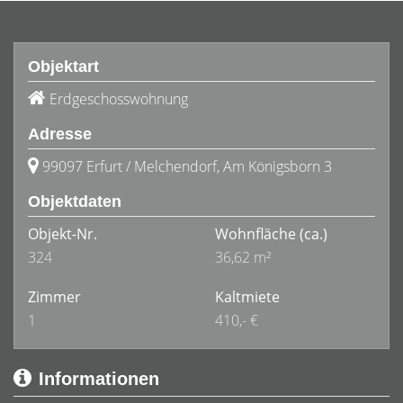
Objektart
Erdgeschosswohnung
Adresse
99097 Erfurt / Melchendorf, Am Königsborn 3
Objektdaten
Objekt-Nr.
Wohnfläche
(ca.)
324
36,62 m²
Zimmer
Kaltmiete
1
410,- €
Informationen