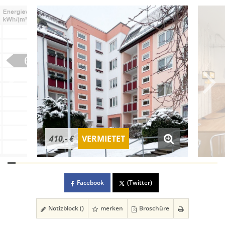
410,- €
VERMIETET
Facebook
(Twitter)
Notizblock (
)
merken
Broschüre