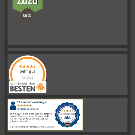
Sehr gut
08/2026
Schelkmann
Immobilien
hat
4.61
von
5
Sternen
|
110
Schelkmann
Immobilien
Bewertungen
auf
werkenntdenBESTEN.de