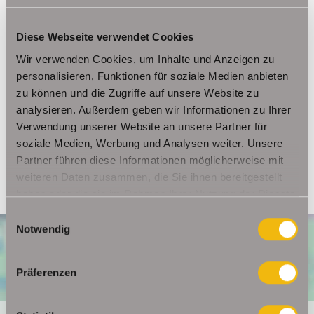
Ansprechpartner
Diese Webseite verwendet Cookies
Wir verwenden Cookies, um Inhalte und Anzeigen zu
Frau Beate Schelkmann
personalisieren, Funktionen für soziale Medien anbieten
Telefon: 004936124036202
zu können und die Zugriffe auf unsere Website zu
Telefax: 004936124026179
analysieren. Außerdem geben wir Informationen zu Ihrer
Mobil: 00491714769991
Verwendung unserer Website an unsere Partner für
info@schelkmann.de
soziale Medien, Werbung und Analysen weiter. Unsere
Partner führen diese Informationen möglicherweise mit
weiteren Daten zusammen, die Sie ihnen bereitgestellt
haben oder die sie im Rahmen Ihrer Nutzung der Dienste
gesammelt haben.
Einwilligungsauswahl
Notwendig
Präferenzen