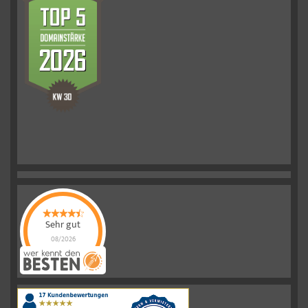
Sehr gut
08/2026
Schelkmann
Immobilien
hat
4.61
von
5
Sternen
|
110
Schelkmann
Immobilien
Bewertungen
auf