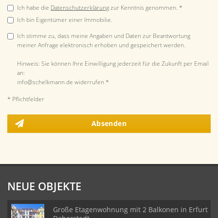
Ich habe die
Datenschutzerklärung
zur Kenntnis genommen. *
Ich bin Eigentümer einer Immobilie.
Ich stimme zu, dass meine Angaben und Daten zur Beantwortung
meiner Anfrage elektronisch erhoben und gespeichert werden.
Hinweis: Sie können Ihre Einwilligung jederzeit für die Zukunft per Email
an:
info@schelkmann.de widerrufen *
* Pflichtfelder
Absenden
NEUE OBJEKTE
Große Etagenwohnung mit 2 Balkonen in Erfurt