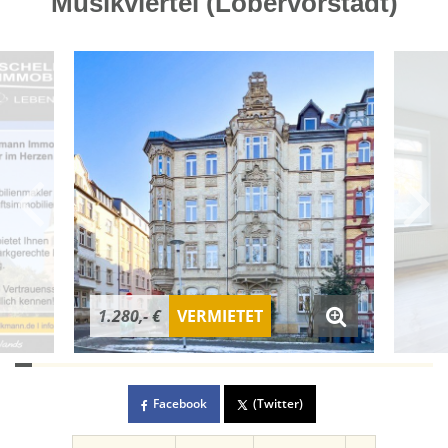
Musikviertel (Löbervorstadt)
1.280,- €
VERMIETET
Facebook
(Twitter)