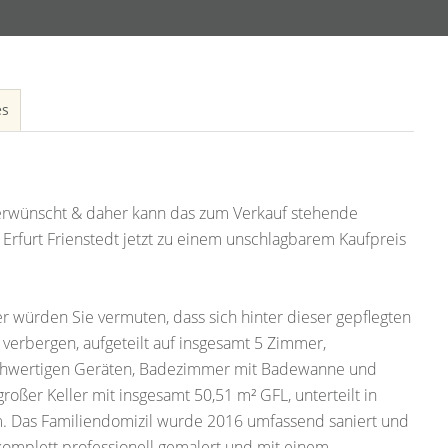
es
 erwünscht & daher kann das zum Verkauf stehende
 Erfurt Frienstedt jetzt zu einem unschlagbarem Kaufpreis
würden Sie vermuten, dass sich hinter dieser gepflegten
verbergen, aufgeteilt auf insgesamt 5 Zimmer,
ochwertigen Geräten, Badezimmer mit Badewanne und
oßer Keller mit insgesamt 50,51 m² GFL, unterteilt in
 Das Familiendomizil wurde 2016 umfassend saniert und
komplett professionell gemalert und mit einem