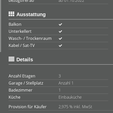
bezugsfrei ab
ab 01.10.2022
Ausstattung
Balkon
Unterkellert
Wasch- / Trockenraum
Kabel / Sat-TV
Details
Anzahl Etagen
3
Garage / Stellplatz
Anzahl 1
Badezimmer
1
Küche
Einbauküche
Provision für Käufer
2,975 % inkl. MwSt