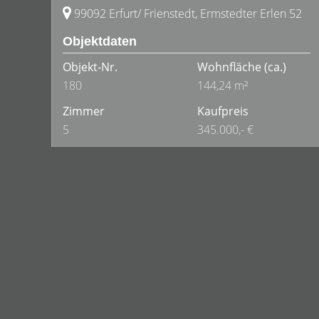
99092 Erfurt/ Frienstedt, Ermstedter Erlen 52
Objektdaten
Objekt-Nr.
Wohnfläche
(ca.)
180
144,24 m²
Zimmer
Kaufpreis
5
345.000,- €