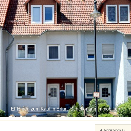
EFH neu zum Kauf in Erfurt_Schelkmann Immobilien
Notizblock (
)