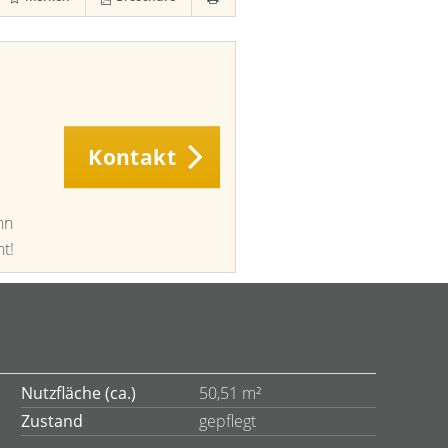
Kontakt
nn
t!
Nutzfläche (ca.)
50,51 m²
Zustand
gepflegt