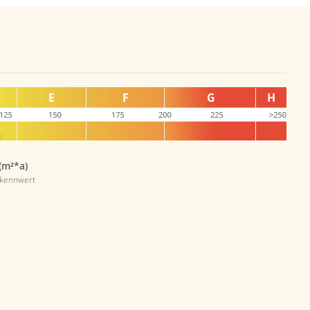
(m²*a)
skennwert