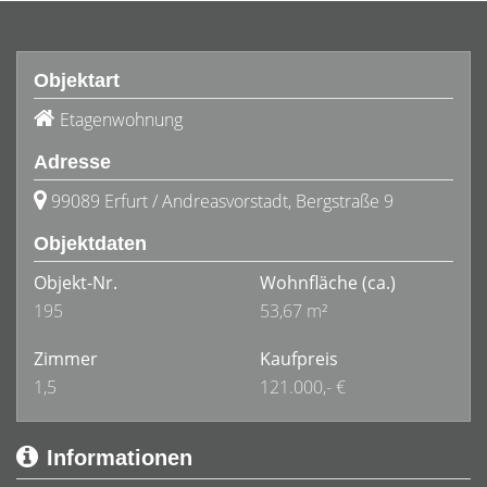
Objektart
Etagenwohnung
Adresse
99089 Erfurt / Andreasvorstadt, Bergstraße 9
Objektdaten
Objekt-Nr.
Wohnfläche
(ca.)
195
53,67 m²
Zimmer
Kaufpreis
1,5
121.000,- €
Informationen