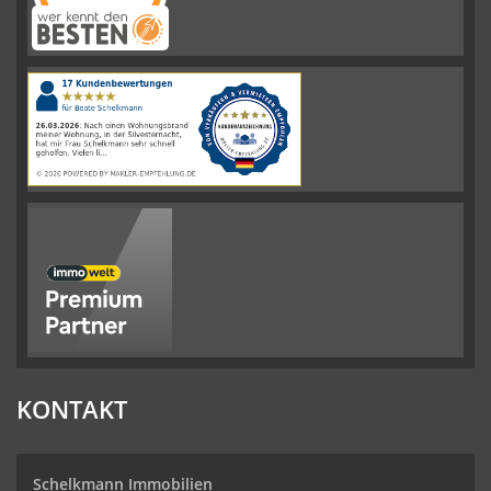
Schelkmann
Immobilien
hat
4.61
von
5
Sternen
|
110
Schelkmann
Immobilien
Bewertungen
auf
werkenntdenBESTEN.de
KONTAKT
Schelkmann Immobilien