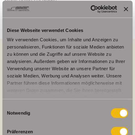
Mobil: 00491714769991
info@schelkmann.de
Diese Webseite verwendet Cookies
Wir verwenden Cookies, um Inhalte und Anzeigen zu
personalisieren, Funktionen für soziale Medien anbieten
zu können und die Zugriffe auf unsere Website zu
analysieren. Außerdem geben wir Informationen zu Ihrer
Energieausweis (Bedarfsausweis)
Verwendung unserer Website an unsere Partner für
soziale Medien, Werbung und Analysen weiter. Unsere
Partner führen diese Informationen möglicherweise mit
weiteren Daten zusammen, die Sie ihnen bereitgestellt
158 kWh / (m²*a)
haben oder die sie im Rahmen Ihrer Nutzung der Dienste
Endenergiebedarf
gesammelt haben.
Einwilligungsauswahl
Notwendig
Präferenzen
Weitere Informationen