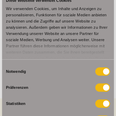
Diese Webseite verwendet Cookies
Eine Nachweisprovision in Höhe von 2,975 % (inkl. 19 %
MwSt.) des endgültigen Kaufpreises ist vom Käufer nach
Wir verwenden Cookies, um Inhalte und Anzeigen zu
Abschluss des Kaufvertrages zu zahlen.
personalisieren, Funktionen für soziale Medien anbieten
zu können und die Zugriffe auf unsere Website zu
analysieren. Außerdem geben wir Informationen zu Ihrer
Ansprechpartner
Verwendung unserer Website an unsere Partner für
soziale Medien, Werbung und Analysen weiter. Unsere
Frau Beate Schelkmann
Partner führen diese Informationen möglicherweise mit
Telefon: 004936124036202
weiteren Daten zusammen, die Sie ihnen bereitgestellt
Telefax: 004936124026179
haben oder die sie im Rahmen Ihrer Nutzung der Dienste
gesammelt haben.
Mobil: 00491714769991
Einwilligungsauswahl
Notwendig
info@schelkmann.de
Präferenzen
Statistiken