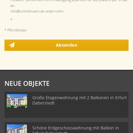
an:
info@schelkmann.de widerrufen
*
* Pflichtfelder
Absenden
NEUE OBJEKTE
Große Etagenwohnung mit 2 Balkonen in Erfurt
Daberstedt
Schöne Erdgeschosswohnung mit Balkon in