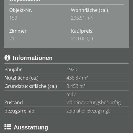
Objekt-Nr.
Wohnfläche
(ca.)
159
295,51 m²
Zimmer
Kaufpreis
21
210.000,- €
Informationen
Baujahr
1920
Nutzfläche (ca.)
436,87 m²
Grundstücksfläche (ca.)
3.453 m²
teil /
Zustand
vollrenovierungsbedürftig
bezugsfrei ab
zeitnaher Bezug mgl.
Ausstattung