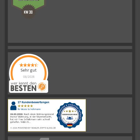
Sehr gut
08/2026
Schelkmann
Immobilien
hat
4.61
von
5
Sternen
|
110
Schelkmann
Immobilien
Bewertungen
auf
werkenntdenBESTEN.de