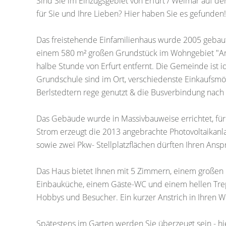
Sind Sie im Einzugsgebiet von Erfurt / Weimar auf
für Sie und Ihre Lieben? Hier haben Sie es gefunden
Das freistehende Einfamilienhaus wurde 2005 gebaut 
einem 580 m² großen Grundstück im Wohngebiet "An de
halbe Stunde von Erfurt entfernt. Die Gemeinde ist id
Grundschule sind im Ort, verschiedenste Einkaufsmö
Berlstedtern rege genutzt & die Busverbindung nach 
Das Gebäude wurde in Massivbauweise errichtet, fü
Strom erzeugt die 2013 angebrachte Photovoltaikanla
sowie zwei Pkw- Stellplatzflächen dürften Ihren Ans
Das Haus bietet Ihnen mit 5 Zimmern, einem großen
Einbauküche, einem Gäste-WC und einem hellen Treppe
Hobbys und Besucher. Ein kurzer Anstrich in Ihren W
Spätestens im Garten werden Sie überzeugt sein - hie