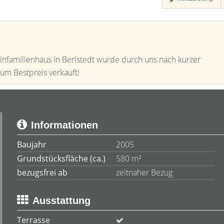
infamilienhaus in Berlstedt wurde durch uns nach kurzer
um Bestpreis verkauft!
Informationen
Baujahr
2005
Grundstücksfläche (ca.)
580 m²
bezugsfrei ab
zeitnaher Bezug
Ausstattung
Terrasse