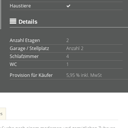
Haustiere
Details
Anzahl Etagen
2
Garage / Stellplatz
Anzahl 2
Schlafzimmer
4
WC
1
Provision für Käufer
5,95 % inkl. MwSt
es