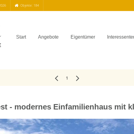
2026
Objekte: 184
Start
Angebote
Eigentümer
Interessente
1
est - modernes Einfamilienhaus mit k