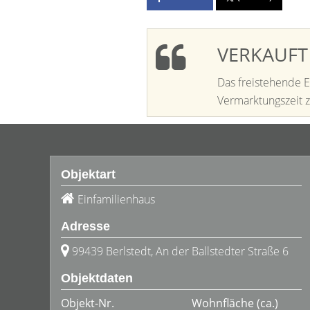
VERKAUFT
Das freistehende E
Vermarktungszeit z
Objektart
Einfamilienhaus
Adresse
99439 Berlstedt, An der Ballstedter Straße 6
Objektdaten
Objekt-Nr.
Wohnfläche
(ca.)