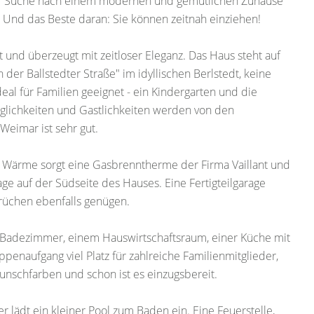
 der Suche nach einem modernen und gemütlichen Zuhause
! Und das Beste daran: Sie können zeitnah einziehen!
und überzeugt mit zeitloser Eleganz. Das Haus steht auf
r Ballstedter Straße" im idyllischen Berlstedt, keine
eal für Familien geeignet - ein Kindergarten und die
glichkeiten und Gastlichkeiten werden von den
Weimar ist sehr gut.
r Wärme sorgt eine Gasbrenntherme der Firma Vaillant und
ge auf der Südseite des Hauses. Eine Fertigteilgarage
prüchen ebenfalls genügen.
 Badezimmer, einem Hauswirtschaftsraum, einer Küche mit
naufgang viel Platz für zahlreiche Familienmitglieder,
unschfarben und schon ist es einzugsbereit.
r lädt ein kleiner Pool zum Baden ein. Eine Feuerstelle,