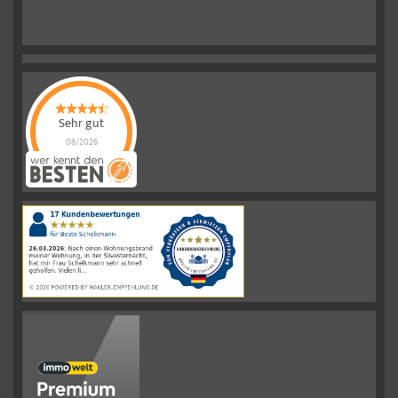
Sehr gut
08/2026
Schelkmann
Immobilien
hat
4.61
von
5
Sternen
|
110
Schelkmann
Immobilien
Bewertungen
auf
werkenntdenBESTEN.de