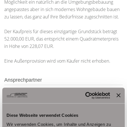
Möglichkeit ein natürlich an die Umgebungsbebauung
angepasstes aber in sich modernes Wohngebäude bauen
zu lassen, das ganz auf Ihre Bedürfnisse zugeschnitten ist.
Der Kaufpreis für dieses einzigartige Grundstück beträgt
52.000,00 EUR, das entspricht einem Quadratmeterpreis
in Höhe von 228,07 EUR.
Eine Außenprovision wird vom Käufer nicht erhoben.
Ansprechpartner
Frau Beate Schelkmann
Telefon: 004936124036202
Telefax: 004936124026179
Mobil: 00491714769991
Diese Webseite verwendet Cookies
info@schelkmann.de
Wir verwenden Cookies, um Inhalte und Anzeigen zu