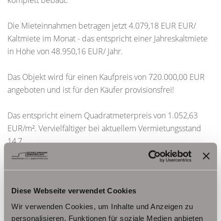
komplett bebaut.
Die Mieteinnahmen betragen jetzt 4.079,18 EUR EUR/
Kaltmiete im Monat - das entspricht einer Jahreskaltmiete
in Höhe von 48.950,16 EUR/ Jahr.
Das Objekt wird für einen Kaufpreis von 720.000,00 EUR
angeboten und ist für den Käufer provisionsfrei!
Das entspricht einem Quadratmeterpreis von 1.052,63
EUR/m². Vervielfältiger bei aktuellem Vermietungsstand
14,7.
Sie haben dieses Gebäude in einem der
Immobilienportale entdeckt? Zusätzliches Bildmaterial
Diese Webseite verwendet Cookies
zum Objekt finden Sie auf unserer Homepage
www.schelkmann.de
Wir verwenden Cookies, um Inhalte und Anzeigen zu
personalisieren, Funktionen für soziale Medien anbieten