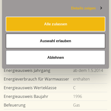
Details zeigen
93 kWh / (m²*a)
Energieverbrauchskennwert
Alle zulassen
Weitere Informationen
Auswahl erlauben
Wesentlicher Energieträger
GAS
Ablehnen
Energieausweis gültig bis
2028-01-16
Energieausweis Jahrgang
ab dem 1.5.2014
Energieverbrauch für Warmwasser
enthalten
Energieausweis Werteklasse
C
Energieausweis Baujahr
1996
Befeuerung
Gas