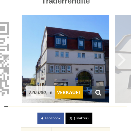
Traderrendite
720.000,- €
VERKAUFT
Facebook
(Twitter)