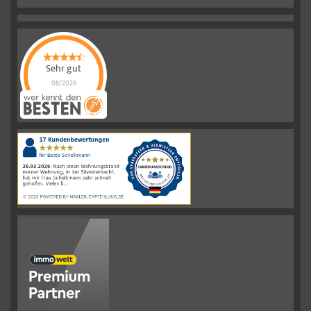
Sehr gut
08/2026
Schelkmann
Immobilien
hat
4.61
von
5
Sternen
|
110
Schelkmann
Immobilien
Bewertungen
auf
werkenntdenBESTEN.de