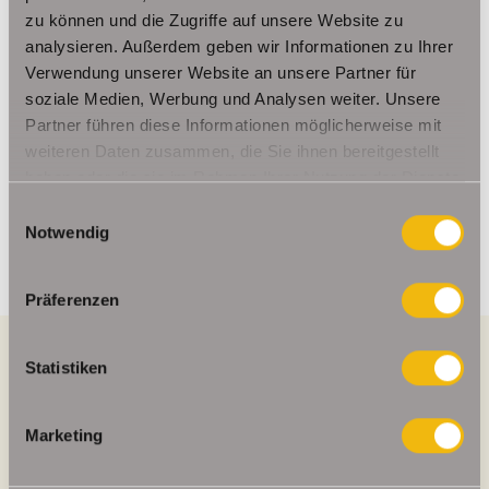
zu können und die Zugriffe auf unsere Website zu
Ansprechpartner
analysieren. Außerdem geben wir Informationen zu Ihrer
Verwendung unserer Website an unsere Partner für
Frau Beate Schelkmann
soziale Medien, Werbung und Analysen weiter. Unsere
Telefon: 004936124036202
Partner führen diese Informationen möglicherweise mit
Telefax: 004936124026179
weiteren Daten zusammen, die Sie ihnen bereitgestellt
Mobil: 00491714769991
haben oder die sie im Rahmen Ihrer Nutzung der Dienste
info@schelkmann.de
gesammelt haben.
Einwilligungsauswahl
Notwendig
Präferenzen
Statistiken
Energieausweis (Verbrauchsausweis)
Marketing