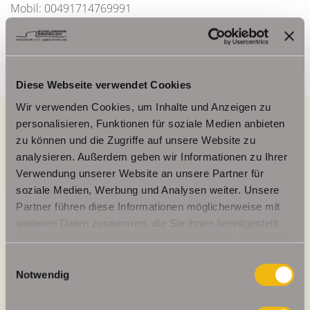
Mobil: 00491714769991
info@schelkmann.de
Diese Webseite verwendet Cookies
Wir verwenden Cookies, um Inhalte und Anzeigen zu
personalisieren, Funktionen für soziale Medien anbieten
zu können und die Zugriffe auf unsere Website zu
Energieausweis (Verbrauchsausweis)
analysieren. Außerdem geben wir Informationen zu Ihrer
Verwendung unserer Website an unsere Partner für
soziale Medien, Werbung und Analysen weiter. Unsere
Partner führen diese Informationen möglicherweise mit
weiteren Daten zusammen, die Sie ihnen bereitgestellt
127,40 kWh / (m²*a)
haben oder die sie im Rahmen Ihrer Nutzung der Dienste
Energieverbrauchskennwert
gesammelt haben.
Einwilligungsauswahl
Notwendig