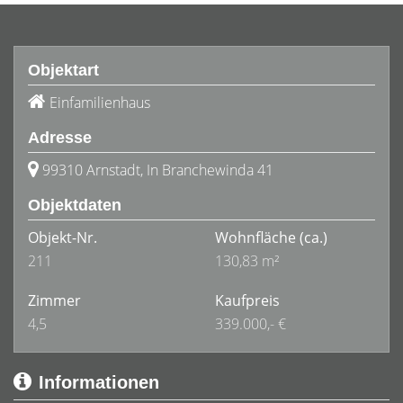
Objektart
Einfamilienhaus
Adresse
99310 Arnstadt, In Branchewinda 41
Objektdaten
Objekt-Nr.
Wohnfläche
(ca.)
211
130,83 m²
Zimmer
Kaufpreis
4,5
339.000,- €
Informationen