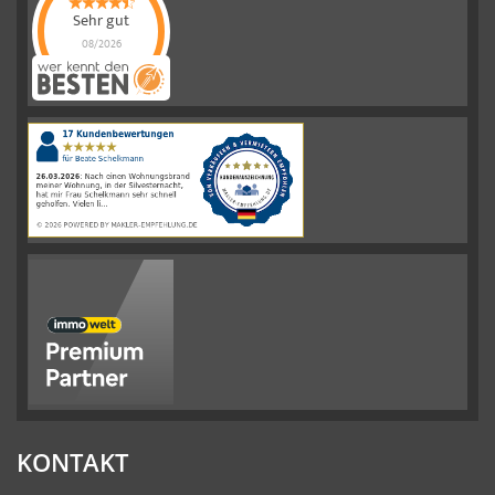
Sehr gut
08/2026
Schelkmann
Immobilien
hat
4.61
von
5
Sternen
|
110
Schelkmann
Immobilien
Bewertungen
auf
werkenntdenBESTEN.de
KONTAKT