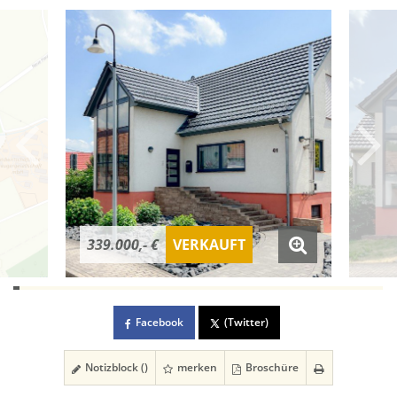
339.000,- €
VERKAUFT
Facebook
(Twitter)
Notizblock (
)
merken
Broschüre