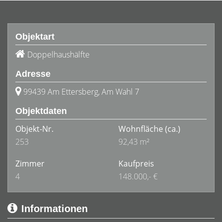
Objektart
Doppelhaushälfte
Adresse
99439 Am Ettersberg, Am Wahl 7
Objektdaten
Objekt-Nr.
Wohnfläche
(ca.)
253
92,43 m²
Zimmer
Kaufpreis
4
148.000,- €
Informationen