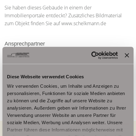
Sie haben dieses Gebäude in einem der
Immobilienportale entdeckt? Zusätzliches Bildmaterial
zum Objekt finden Sie auf www.schelkmann.de
Ansprechpartner
Frau Beate Schelkmann
Telefon: 004936124036202
Telefax: 004936124026179
Diese Webseite verwendet Cookies
Mobil: 00491714769991
Wir verwenden Cookies, um Inhalte und Anzeigen zu
info@schelkmann.de
personalisieren, Funktionen für soziale Medien anbieten
zu können und die Zugriffe auf unsere Website zu
analysieren. Außerdem geben wir Informationen zu Ihrer
Verwendung unserer Website an unsere Partner für
soziale Medien, Werbung und Analysen weiter. Unsere
Partner führen diese Informationen möglicherweise mit