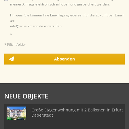
meiner Anfrage elektronisch erhoben und gespeichert werden.
Hinweis: Sie können Ihre Einwilligung jederzeit für die Zukunft per Email
an:
info@schelkmann.de widerrufen
*
* Pflichtfelder
Absenden
NEUE OBJEKTE
Große Etagenwohnung mit 2 Balkonen in Erfurt
Daberstedt