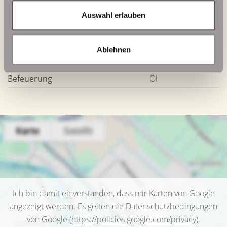
Energieausweis Werteklasse
F
Auswahl erlauben
Energieausweis Baujahr
1991
Energieausweis Gebäudeart
Wohngebäude
Ablehnen
Heizung
Zentralheizung
Befeuerung
Öl
Ich bin damit einverstanden, dass mir Karten von Google
angezeigt werden. Es gelten die Datenschutzbedingungen
von Google (
https://policies.google.com/privacy
).