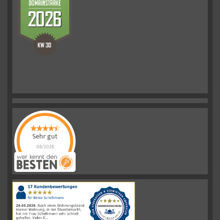
Sehr gut
08/2026
Schelkmann
Immobilien
hat
4.61
von
5
Sternen
|
110
Schelkmann
Immobilien
Bewertungen
auf
werkenntdenBESTEN.de