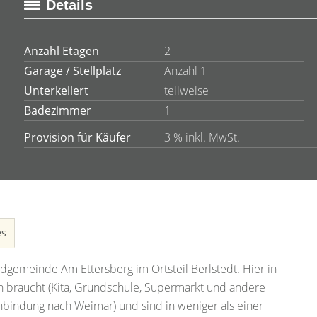
Details
Anzahl Etagen
2
Garage / Stellplatz
Anzahl 1
Unterkellert
teilweise
Badezimmer
1
Provision für Käufer
3 % inkl. MwSt.
es
dgemeinde Am Ettersberg im Ortsteil Berlstedt. Hier in
n braucht (Kita, Grundschule, Supermarkt und andere
bindung nach Weimar) und sind in weniger als einer