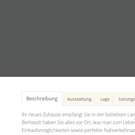
Beschreibung
Ausstattung
Lage
Sonstig
Ihr neues Zuhause empfängt Sie in der beliebten Lan
Berlstedt haben Sie alles vor Ort, was man zum Lebe
Einkaufsmöglichkeiten sowie perfekte Nahverkehrsan