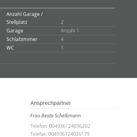
Anzahl Garage /
Stellplatz
2
Garage
Anzahl 1
Schlafzimmer
4
WC
1
Ansprechpartner
Frau Beate Schelkmann
Telefon: 004936124036202
Telefax: 004936124026179