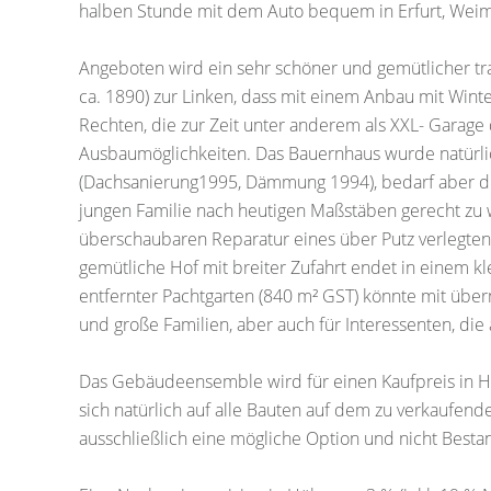
halben Stunde mit dem Auto bequem in Erfurt, Weim
Angeboten wird ein sehr schöner und gemütlicher tra
ca. 1890) zur Linken, dass mit einem Anbau mit Win
Rechten, die zur Zeit unter anderem als XXL- Garage d
Ausbaumöglichkeiten. Das Bauernhaus wurde natürlic
(Dachsanierung1995, Dämmung 1994), bedarf aber d
jungen Familie nach heutigen Maßstäben gerecht zu w
überschaubaren Reparatur eines über Putz verlegten
gemütliche Hof mit breiter Zufahrt endet in einem kl
entfernter Pachtgarten (840 m² GST) könnte mit übe
und große Familien, aber auch für Interessenten, die
Das Gebäudeensemble wird für einen Kaufpreis in H
sich natürlich auf alle Bauten auf dem zu verkaufen
ausschließlich eine mögliche Option und nicht Bestan