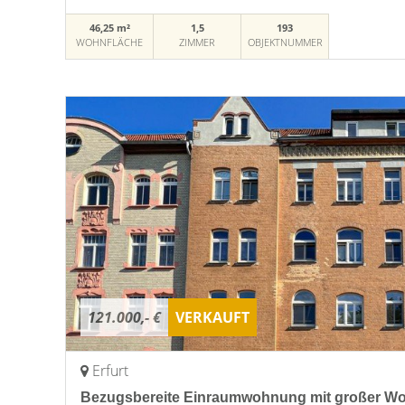
46,25 m²
1,5
193
WOHNFLÄCHE
ZIMMER
OBJEKTNUMMER
121.000,- €
VERKAUFT
Erfurt
Bezugsbereite Einraumwohnung mit großer W