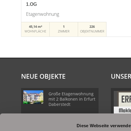
1.OG
Etagenwohnung
45,14 m²
1
226
WOHNFLÄCHE
ZIMMER
OBJEKTNUMMER
NEUE OBJEKTE
UNSER
Große Etagenwohnung
mit 2 Balkonen in Erfurt
Daberstedt
Schöne
Diese Webseite verwende
Erdgeschosswohnung