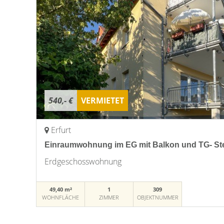
540,- €
VERMIETET
Erfurt
Einraumwohnung im EG mit Balkon und TG- Ste
Erdgeschosswohnung
49,40 m²
1
309
WOHNFLÄCHE
ZIMMER
OBJEKTNUMMER