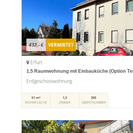
432,- €
VERMIETET
Erfurt
1,5 Raumwohnung mit Einbauküche (Option Tei
Erdgeschosswohnung
51 m²
1,5
205
WOHNFLÄCHE
ZIMMER
OBJEKTNUMMER