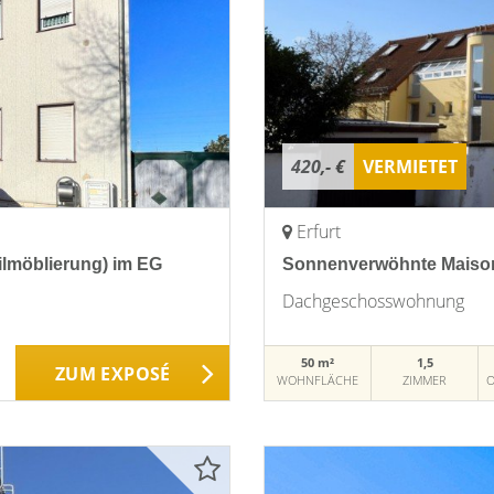
420,- €
VERMIETET
Erfurt
lmöblierung) im EG
Sonnenverwöhnte Maisone
Dachgeschosswohnung
50 m²
1,5
ZUM EXPOSÉ
WOHNFLÄCHE
ZIMMER
O