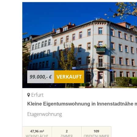
99.000,- €
VERKAUFT
Erfurt
Kleine Eigentumswohnung in Innenstadtnähe 
Etagenwohnung
47,96 m²
2
109
WOHNFLÄCHE
ZIMMER
OBJEKTNUMMER