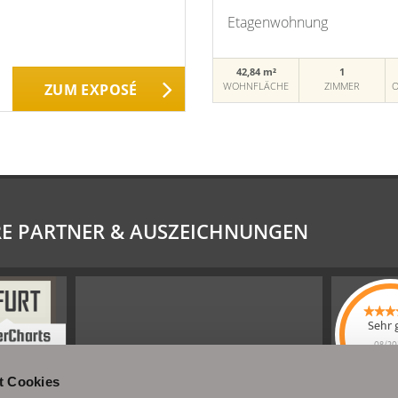
Etagenwohnung
42,84 m²
1
WOHNFLÄCHE
ZIMMER
O
ZUM EXPOSÉ
E PARTNER & AUSZEICHNUNGEN
Sehr 
08/20
Schel
t Cookies
Immobi