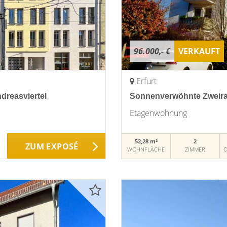
96.000,- €
VERKAUFT
Erfurt
dreasviertel
Sonnenverwöhnte Zweir
Etagenwohnung
52,28 m²
2
ZUM EXPOSÉ
WOHNFLÄCHE
ZIMMER
O