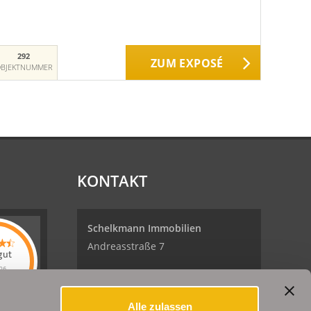
292
ZUM EXPOSÉ
BJEKTNUMMER
KONTAKT
Schelkmann Immobilien
Andreasstraße 7
gut
26
99084 Erfurt
kmann
lien
hat
Alle zulassen