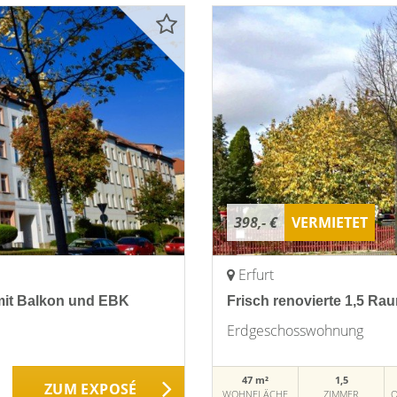
398,- €
VERMIETET
Erfurt
mit Balkon und EBK
Frisch renovierte 1,5 
Erdgeschosswohnung
47 m²
1,5
ZUM EXPOSÉ
WOHNFLÄCHE
ZIMMER
O