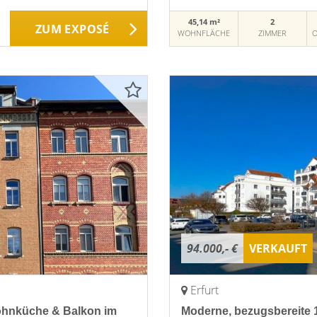
45,14 m²
2
ZUM EXPOSÉ
WOHNFLÄCHE
ZIMMER
O
94.000,- €
VERKAUFT
Erfurt
ohnküche & Balkon im
Moderne, bezugsbereite 