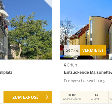
544,- €
VERMIETET
Erfurt
llplatz
Entzückende Maisonettew
Dachgeschosswohnung
48 m²
1,5
ZUM EXPOSÉ
WOHNFLÄCHE
ZIMMER
O