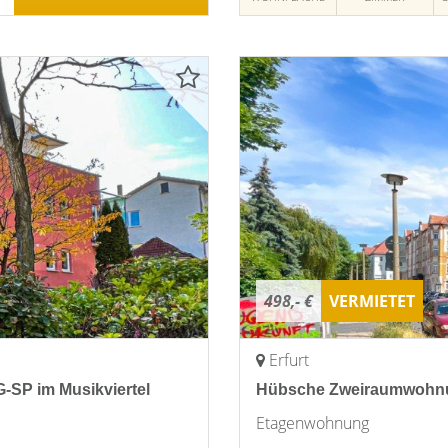
498,- €
VERMIETET
Erfurt
-SP im Musikviertel
Hübsche Zweiraumwohnun
Etagenwohnung