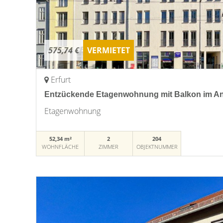
575,74 €
VERMIETET
Erfurt
Entzückende Etagenwohnung mit Balkon im An
Etagenwohnung
52,34 m²
2
204
WOHNFLÄCHE
ZIMMER
OBJEKTNUMMER