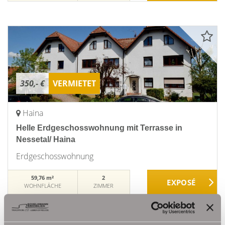
350,- €
VERMIETET
Haina
Helle Erdgeschosswohnung mit Terrasse in
Nessetal/ Haina
Erdgeschosswohnung
59,76 m²
2
WOHNFLÄCHE
ZIMMER