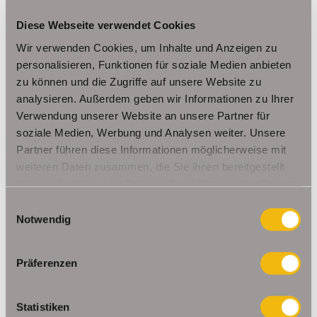
Diese Webseite verwendet Cookies
Wir verwenden Cookies, um Inhalte und Anzeigen zu
personalisieren, Funktionen für soziale Medien anbieten
327,- €
VERMIETET
zu können und die Zugriffe auf unsere Website zu
analysieren. Außerdem geben wir Informationen zu Ihrer
Eisenach
Verwendung unserer Website an unsere Partner für
soziale Medien, Werbung und Analysen weiter. Unsere
Schön geschnittene Dreiraumwohnung mit Balkon
Partner führen diese Informationen möglicherweise mit
und Einbauküche
weiteren Daten zusammen, die Sie ihnen bereitgestellt
Etagenwohnung
haben oder die sie im Rahmen Ihrer Nutzung der Dienste
gesammelt haben.
Einwilligungsauswahl
61,27 m²
3
WOHNFLÄCHE
ZIMMER
Notwendig
Präferenzen
Statistiken