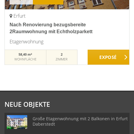
Erfurt
Nach Renovierung bezugsbereite
2Raumwohnung mit Echtholzparkett
Etagenwohnung
58,40 m²
2
WOHNFLÄCHE
ZIMMER
NEUE OBJEKTE
Große Etagenwohnung mit 2 Balkonen in Erfurt
Daberstedt