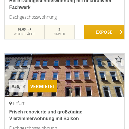
Helle Dachgeschosswohnung mit dekorativem
Fachwerk
Dachgeschosswohnung
68,03 m²
3
WOHNFLÄCHE
ZIMMER
950,- €
VERMIETET
Erfurt
Frisch renovierte und großzügige
Vierzimmerwohnung mit Balkon
Dachgeschosswohnung