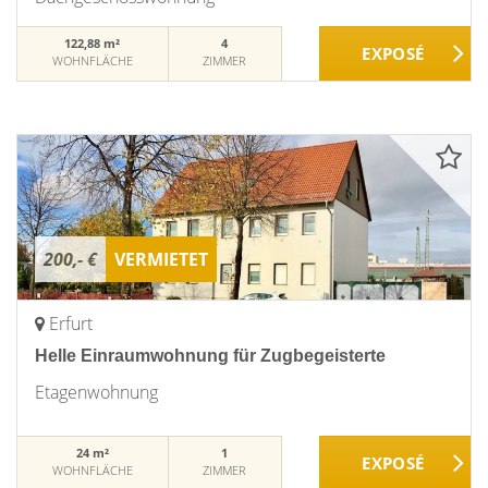
122,88 m²
4
WOHNFLÄCHE
ZIMMER
200,- €
VERMIETET
Erfurt
Helle Einraumwohnung für Zugbegeisterte
Etagenwohnung
24 m²
1
WOHNFLÄCHE
ZIMMER