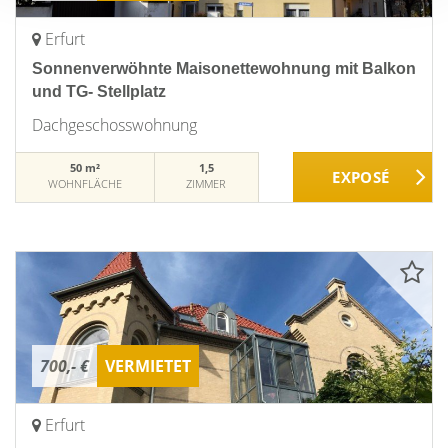
Erfurt
Sonnenverwöhnte Maisonettewohnung mit Balkon
und TG- Stellplatz
Dachgeschosswohnung
50 m²
1,5
WOHNFLÄCHE
ZIMMER
700,- €
VERMIETET
Erfurt