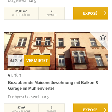
Etagenwohnung
81,05 m²
2
WOHNFLÄCHE
ZIMMER
450,- €
VERMIETET
Erfurt
Bezaubernde Maisonettewohnung mit Balkon &
Garage im Mühlenviertel
Dachgeschosswohnung
57 m²
2
WOHNFLÄCHE
ZIMMER