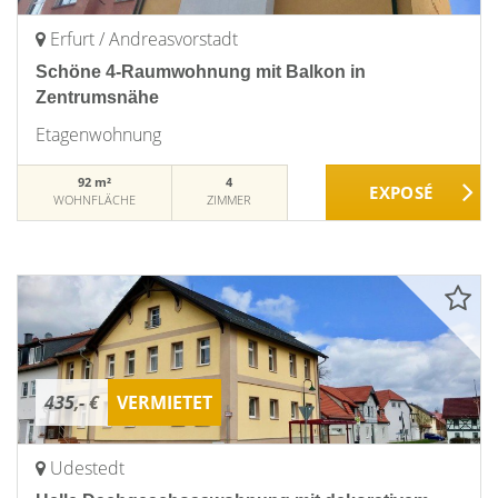
Erfurt / Andreasvorstadt
Schöne 4-Raumwohnung mit Balkon in
Zentrumsnähe
Etagenwohnung
92 m²
4
WOHNFLÄCHE
ZIMMER
435,- €
VERMIETET
Udestedt