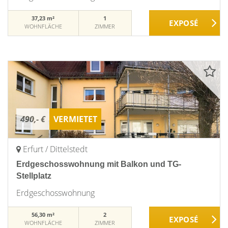
37,23 m²
1
WOHNFLÄCHE
ZIMMER
490,- €
VERMIETET
Erfurt / Dittelstedt
Erdgeschosswohnung mit Balkon und TG-
Stellplatz
Erdgeschosswohnung
56,30 m²
2
WOHNFLÄCHE
ZIMMER