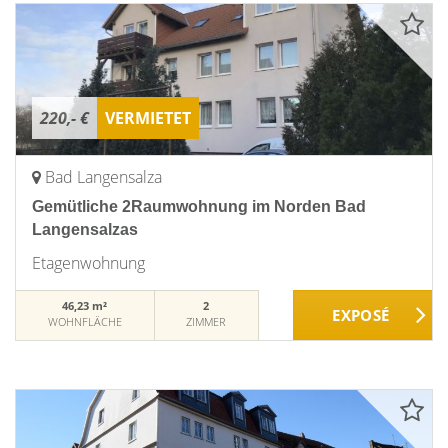
220,- €
VERMIETET
Bad Langensalza
Gemütliche 2Raumwohnung im Norden Bad
Langensalzas
Etagenwohnung
46,23 m²
2
WOHNFLÄCHE
ZIMMER