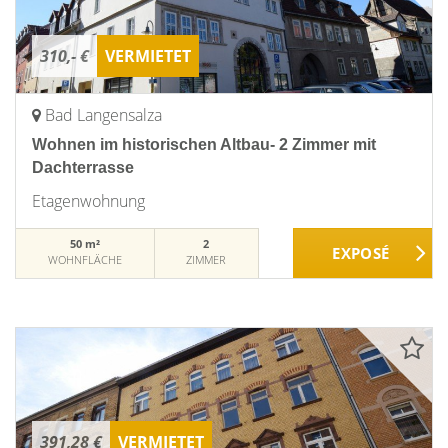
310,- €
VERMIETET
Bad Langensalza
Wohnen im historischen Altbau- 2 Zimmer mit
Dachterrasse
Etagenwohnung
50 m²
2
WOHNFLÄCHE
ZIMMER
391,28 €
VERMIETET