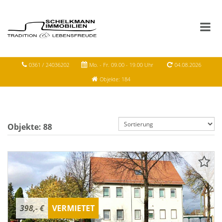
0361 / 24036202
Mo. - Fr. 09.00 - 19.00 Uhr
04.08.2026
Objekte: 184
Objekte:
88
398,- €
VERMIETET