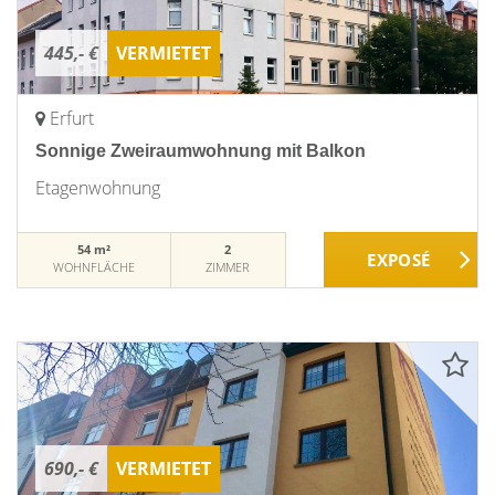
445,- €
VERMIETET
Erfurt
Sonnige Zweiraumwohnung mit Balkon
Etagenwohnung
54 m²
2
WOHNFLÄCHE
ZIMMER
690,- €
VERMIETET