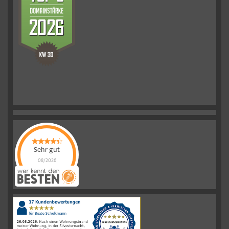
Sehr gut
08/2026
Schelkmann
Immobilien
hat
4.61
von
5
Sternen
|
110
Schelkmann
Immobilien
Bewertungen
auf
werkenntdenBESTEN.de