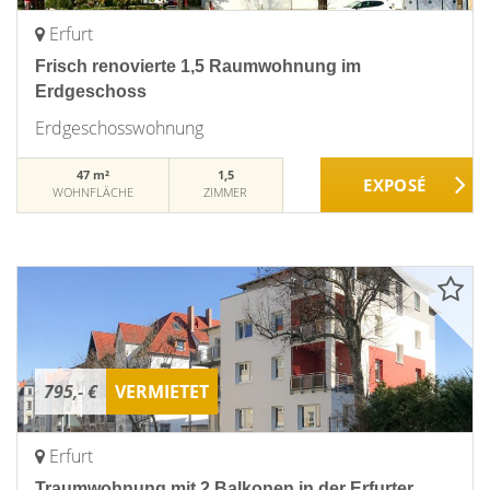
Erfurt
Frisch renovierte 1,5 Raumwohnung im
Erdgeschoss
Erdgeschosswohnung
47 m²
1,5
WOHNFLÄCHE
ZIMMER
795,- €
VERMIETET
Erfurt
Traumwohnung mit 2 Balkonen in der Erfurter