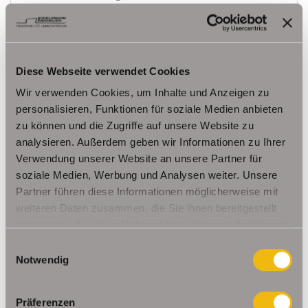
73,83 m²
3
WOHNFLÄCHE
ZIMMER
Diese Webseite verwendet Cookies
Wir verwenden Cookies, um Inhalte und Anzeigen zu
personalisieren, Funktionen für soziale Medien anbieten
zu können und die Zugriffe auf unsere Website zu
analysieren. Außerdem geben wir Informationen zu Ihrer
548,- €
VERMIETET
Verwendung unserer Website an unsere Partner für
soziale Medien, Werbung und Analysen weiter. Unsere
Partner führen diese Informationen möglicherweise mit
Erfurt
weiteren Daten zusammen, die Sie ihnen bereitgestellt
Stilvoll modernisierte Wohnung mit Balkon im
haben oder die sie im Rahmen Ihrer Nutzung der Dienste
1.OG direkt am Nordpark
gesammelt haben.
Einwilligungsauswahl
Etagenwohnung
Notwendig
59,41 m²
2,5
WOHNFLÄCHE
ZIMMER
Präferenzen