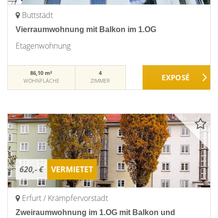
Buttstädt
Vierraumwohnung mit Balkon im 1.OG
Etagenwohnung
86,10 m²
4
WOHNFLÄCHE
ZIMMER
620,- €
VERMIETET
Erfurt / Krämpfervorstadt
Zweiraumwohnung im 1.OG mit Balkon und