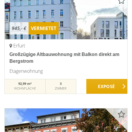
945,- €
VERMIETET
Erfurt
Großzügige Altbauwohnung mit Balkon direkt am
Bergstrom
Etagenwohnung
92,99 m²
3
WOHNFLÄCHE
ZIMMER