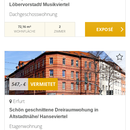
Löbervorstadt/ Musikviertel
Dachgeschosswohnung
72,16 m²
2
WOHNFLÄCHE
ZIMMER
547,- €
VERMIETET
Erfurt
Schön geschnittene Dreiraumwohung in
Altstadtnähe/ Hanseviertel
Etagenwohnung