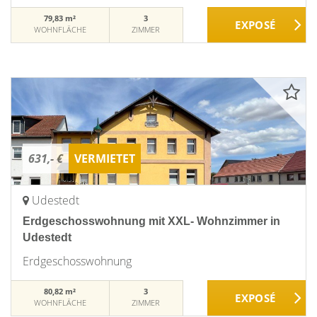
79,83 m²
3
WOHNFLÄCHE
ZIMMER
631,- €
VERMIETET
Udestedt
Erdgeschosswohnung mit XXL- Wohnzimmer in
Udestedt
Erdgeschosswohnung
80,82 m²
3
WOHNFLÄCHE
ZIMMER