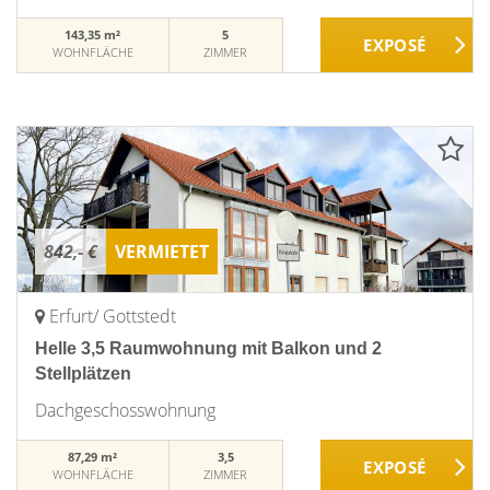
143,35 m²
5
WOHNFLÄCHE
ZIMMER
842,- €
VERMIETET
Erfurt/ Gottstedt
Helle 3,5 Raumwohnung mit Balkon und 2
Stellplätzen
Dachgeschosswohnung
87,29 m²
3,5
WOHNFLÄCHE
ZIMMER