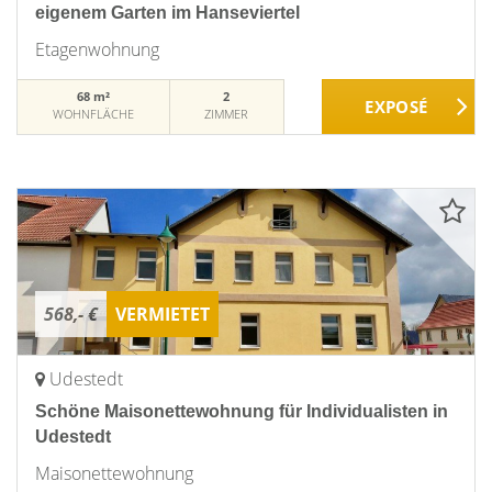
eigenem Garten im Hanseviertel
Etagenwohnung
68 m²
2
WOHNFLÄCHE
ZIMMER
568,- €
VERMIETET
Udestedt
Schöne Maisonettewohnung für Individualisten in
Udestedt
Maisonettewohnung