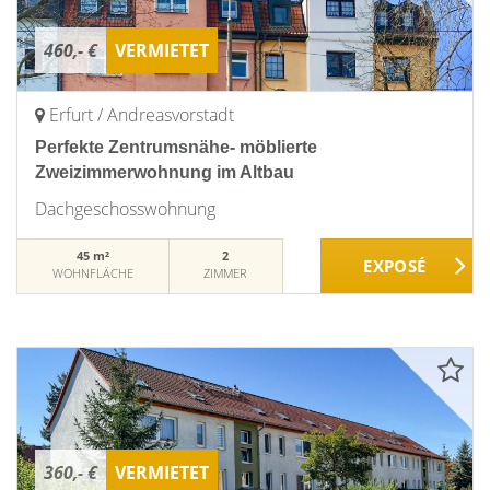
460,- €
VERMIETET
Erfurt / Andreasvorstadt
Perfekte Zentrumsnähe- möblierte
Zweizimmerwohnung im Altbau
Dachgeschosswohnung
45 m²
2
WOHNFLÄCHE
ZIMMER
360,- €
VERMIETET