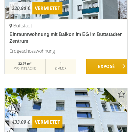
220,90 €
VERMIETET
Buttstädt
Einraumwohnung mit Balkon im EG im Buttstädter
Zentrum
Erdgeschosswohnung
32,97 m²
1
WOHNFLÄCHE
ZIMMER
433,09 €
VERMIETET