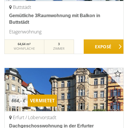
Buttstädt
Gemütliche 3Raumwohnung mit Balkon in
Buttstädt
Etagenwohnung
64,64 m²
3
WOHNFLÄCHE
ZIMMER
664,- €
VERMIETET
Erfurt / Löbervorstadt
Dachgeschosswohnung in der Erfurter