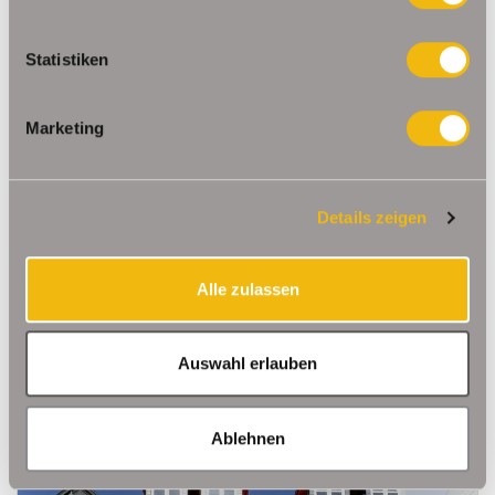
Statistiken
Marketing
682,23 €
VERMIETET
Details zeigen
Erfurt
Hübsche Zweiraumwohnung mit großer Loggia &
Alle zulassen
TG- Stellplatz im Andreasviertel
Etagenwohnung
Auswahl erlauben
52,93 m²
2
WOHNFLÄCHE
ZIMMER
Ablehnen