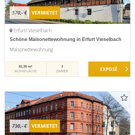
570,- €
VERMIETET
Erfurt/ Vieselbach
Schöne Maisonettewohnung in Erfurt Vieselbach
Maisonettewohnung
82,30 m²
3
WOHNFLÄCHE
ZIMMER
730,- €
VERMIETET