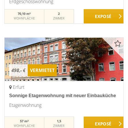
Erdgeschosswohnung
70,10 m²
2
WOHNFLÄCHE
ZIMMER
498,- €
VERMIETET
Erfurt
Sonnige Etagenwohnung mit neuer Einbauküche
Etagenwohnung
57 m²
1,5
WOHNFLÄCHE
ZIMMER