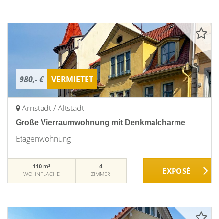
980,- €
VERMIETET
Arnstadt / Altstadt
Große Vierraumwohnung mit Denkmalcharme
Etagenwohnung
110 m²
4
WOHNFLÄCHE
ZIMMER