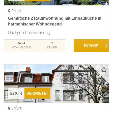
Erfurt
Gemütliche 2 Raumwohnung mit Einbauküche in
harmonischer Wohngegend
Dachgeschosswohnung
40 m²
2
WOHNFLÄCHE
ZIMMER
990,- €
VERMIETET
Erfurt