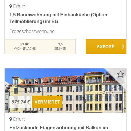
Erfurt
1,5 Raumwohnung mit Einbauküche (Option
Teilmöblierung) im EG
Erdgeschosswohnung
51 m²
1,5
WOHNFLÄCHE
ZIMMER
575,74 €
VERMIETET
Erfurt
Entzückende Etagenwohnung mit Balkon im