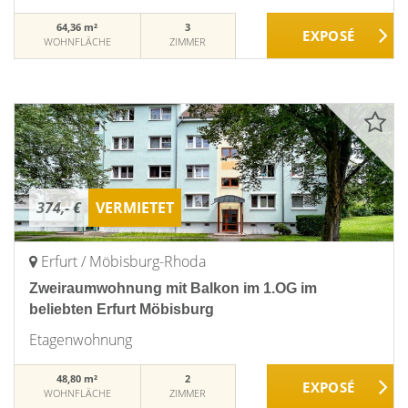
64,36 m²
3
WOHNFLÄCHE
ZIMMER
374,- €
VERMIETET
Erfurt / Möbisburg-Rhoda
Zweiraumwohnung mit Balkon im 1.OG im
beliebten Erfurt Möbisburg
Etagenwohnung
48,80 m²
2
WOHNFLÄCHE
ZIMMER