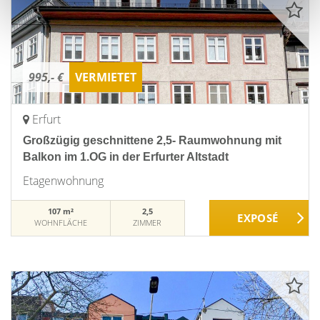
995,- €
VERMIETET
Erfurt
Großzügig geschnittene 2,5- Raumwohnung mit
Balkon im 1.OG in der Erfurter Altstadt
Etagenwohnung
107 m²
2,5
WOHNFLÄCHE
ZIMMER