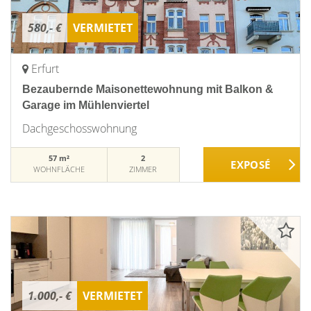
580,- €
VERMIETET
Erfurt
Bezaubernde Maisonettewohnung mit Balkon &
Garage im Mühlenviertel
Dachgeschosswohnung
57 m²
2
WOHNFLÄCHE
ZIMMER
1.000,- €
VERMIETET