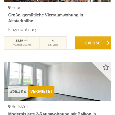
Erfurt
Große, gemütliche Vierraumwohung in
Altstadtnähe
Etagenwohnung
85,89 m²
4
WOHNFLÄCHE
ZIMMER
358,58 €
VERMIETET
Buttstädt
Modernisierte 2-Raumwohnung mit Balkon in