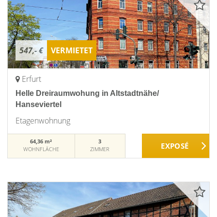
547,- €
VERMIETET
Erfurt
Helle Dreiraumwohung in Altstadtnähe/
Hanseviertel
Etagenwohnung
64,36 m²
3
WOHNFLÄCHE
ZIMMER