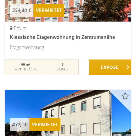
554,40 €
VERMIETET
Erfurt
Klassische Etagenwohnung in Zentrumsnähe
Etagenwohnung
66 m²
2
WOHNFLÄCHE
ZIMMER
432,- €
VERMIETET