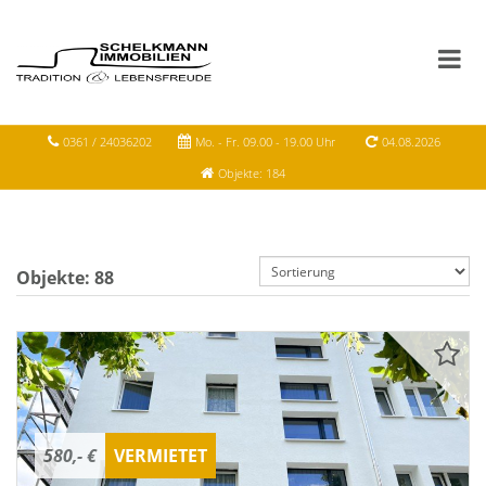
0361 / 24036202
Mo. - Fr. 09.00 - 19.00 Uhr
04.08.2026
Objekte: 184
Objekte:
88
580,- €
VERMIETET