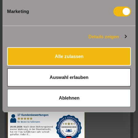
Marketing
Details zeigen
Alle zulassen
Auswahl erlauben
Sehr gut
08/2026
Ablehnen
Schelkmann
Immobilien
hat
4.61
von
5
Sternen
|
110
Schelkmann
Immobilien
Bewertungen
auf
werkenntdenBESTEN.de