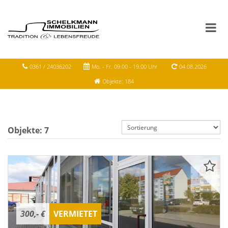
0361 / 24036202
Mo. - Fr. 09.00 - 19.00 Uhr
04.08.2026
Objekte: 184
Objekte:
7
300,- €
VERMIETET