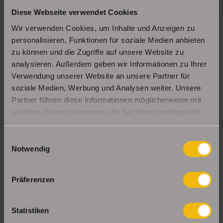
Diese Webseite verwendet Cookies
Schöne Erdgeschosswohnung mit Balkon in
Erfurt Daberstedt
Wir verwenden Cookies, um Inhalte und Anzeigen zu
personalisieren, Funktionen für soziale Medien anbieten
zu können und die Zugriffe auf unsere Website zu
analysieren. Außerdem geben wir Informationen zu Ihrer
Moderne, bezugsbereite 1Raumwohnung mit
Einbauküche & Stellplatz
Verwendung unserer Website an unsere Partner für
soziale Medien, Werbung und Analysen weiter. Unsere
Partner führen diese Informationen möglicherweise mit
weiteren Daten zusammen, die Sie ihnen bereitgestellt
UNSERE PARTNER & AUSZEICHNUNGEN
haben oder die sie im Rahmen Ihrer Nutzung der Dienste
gesammelt haben.
Einwilligungsauswahl
Notwendig
Präferenzen
Statistiken