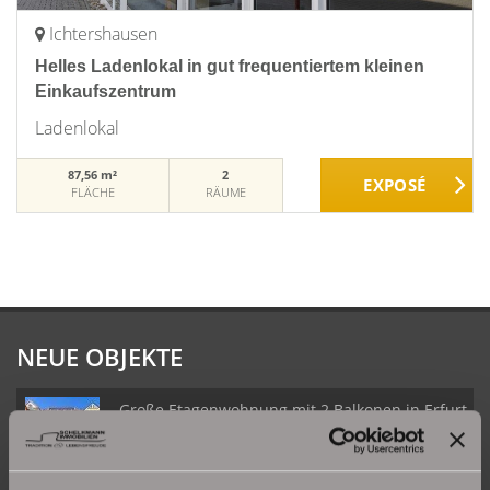
Ichtershausen
Helles Ladenlokal in gut frequentiertem kleinen
Einkaufszentrum
Ladenlokal
87,56 m²
2
FLÄCHE
RÄUME
NEUE OBJEKTE
Große Etagenwohnung mit 2 Balkonen in Erfurt
Daberstedt