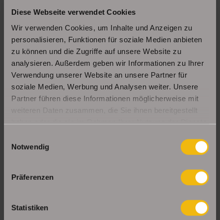
Diese Webseite verwendet Cookies
Schöne Erdgeschosswohnung mit Balkon in
Erfurt Daberstedt
Wir verwenden Cookies, um Inhalte und Anzeigen zu
personalisieren, Funktionen für soziale Medien anbieten
zu können und die Zugriffe auf unsere Website zu
analysieren. Außerdem geben wir Informationen zu Ihrer
Moderne, bezugsbereite 1Raumwohnung mit
Einbauküche & Stellplatz
Verwendung unserer Website an unsere Partner für
soziale Medien, Werbung und Analysen weiter. Unsere
Partner führen diese Informationen möglicherweise mit
weiteren Daten zusammen, die Sie ihnen bereitgestellt
UNSERE PARTNER & AUSZEICHNUNGEN
haben oder die sie im Rahmen Ihrer Nutzung der Dienste
gesammelt haben.
Einwilligungsauswahl
Notwendig
Präferenzen
Statistiken