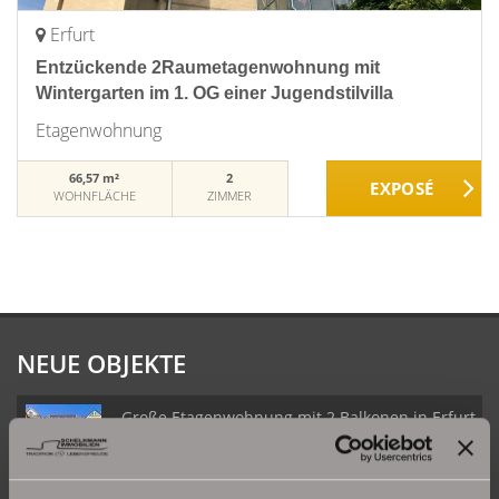
Erfurt
Entzückende 2Raumetagenwohnung mit
Wintergarten im 1. OG einer Jugendstilvilla
Etagenwohnung
66,57 m²
2
WOHNFLÄCHE
ZIMMER
NEUE OBJEKTE
Große Etagenwohnung mit 2 Balkonen in Erfurt
Daberstedt