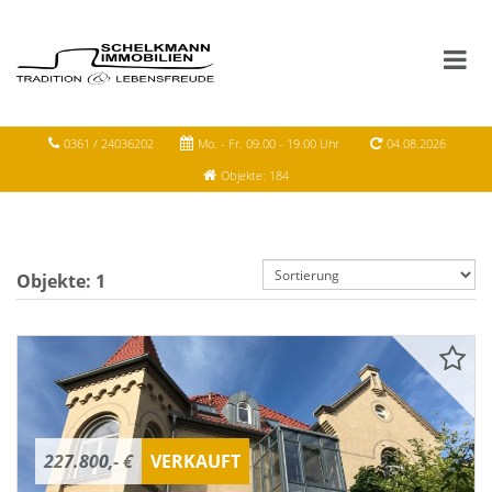
0361 / 24036202
Mo. - Fr. 09.00 - 19.00 Uhr
04.08.2026
Objekte: 184
Objekte:
1
227.800,- €
VERKAUFT