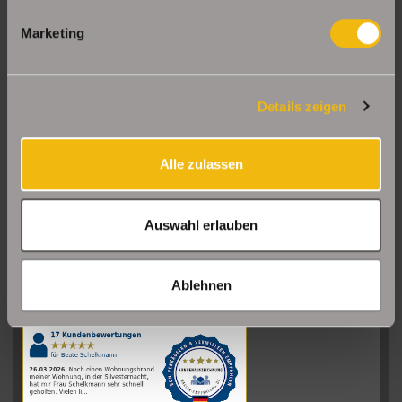
Marketing
Details zeigen
Alle zulassen
Auswahl erlauben
Sehr gut
08/2026
Ablehnen
Schelkmann
Immobilien
hat
4.61
von
5
Sternen
|
110
Schelkmann
Immobilien
Bewertungen
auf
werkenntdenBESTEN.de