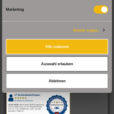
Marketing
Details zeigen
Alle zulassen
Auswahl erlauben
Sehr gut
08/2026
Ablehnen
Schelkmann
Immobilien
hat
4.61
von
5
Sternen
|
110
Schelkmann
Immobilien
Bewertungen
auf
werkenntdenBESTEN.de