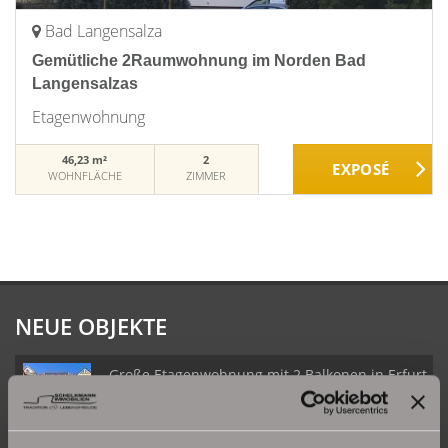
Bad Langensalza
Gemütliche 2Raumwohnung im Norden Bad
Langensalzas
Etagenwohnung
46,23 m²
2
WOHNFLÄCHE
ZIMMER
NEUE OBJEKTE
Große Etagenwohnung mit 2 Balkonen in Erfurt
Daberstedt