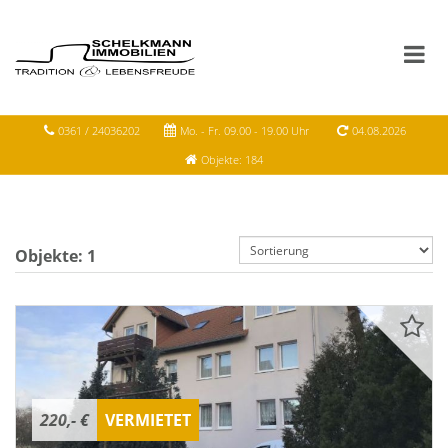
0361 / 24036202
Mo. - Fr. 09.00 - 19.00 Uhr
04.08.2026
Objekte: 184
Objekte:
1
220,- €
VERMIETET