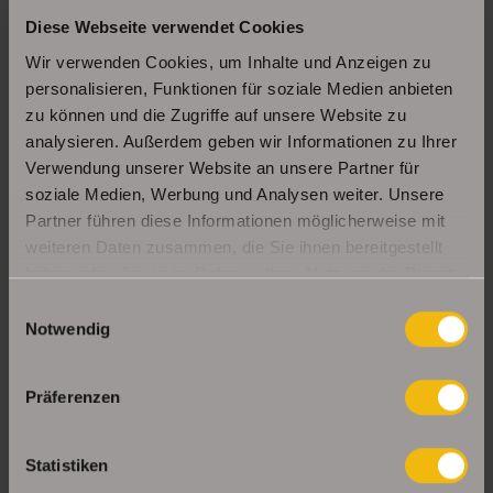
Diese Webseite verwendet Cookies
Schöne Erdgeschosswohnung mit Balkon in
Erfurt Daberstedt
Wir verwenden Cookies, um Inhalte und Anzeigen zu
personalisieren, Funktionen für soziale Medien anbieten
zu können und die Zugriffe auf unsere Website zu
analysieren. Außerdem geben wir Informationen zu Ihrer
Moderne, bezugsbereite 1Raumwohnung mit
Einbauküche & Stellplatz
Verwendung unserer Website an unsere Partner für
soziale Medien, Werbung und Analysen weiter. Unsere
Partner führen diese Informationen möglicherweise mit
weiteren Daten zusammen, die Sie ihnen bereitgestellt
UNSERE PARTNER & AUSZEICHNUNGEN
haben oder die sie im Rahmen Ihrer Nutzung der Dienste
gesammelt haben.
Einwilligungsauswahl
Notwendig
Präferenzen
Statistiken