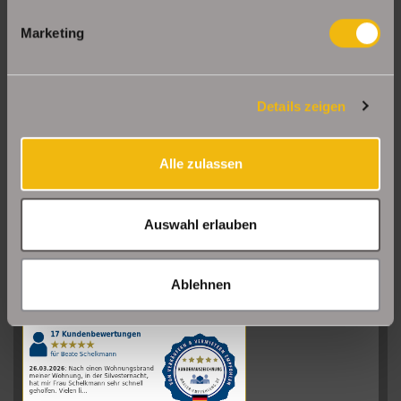
Marketing
Details zeigen
Alle zulassen
Auswahl erlauben
Sehr gut
08/2026
Ablehnen
Schelkmann
Immobilien
hat
4.61
von
5
Sternen
|
110
Schelkmann
Immobilien
Bewertungen
auf
werkenntdenBESTEN.de