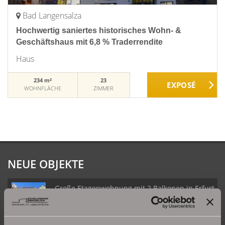
Bad Langensalza
Hochwertig saniertes historisches Wohn- &
Geschäftshaus mit 6,8 % Traderrendite
Haus
234 m²
23
WOHNFLÄCHE
ZIMMER
NEUE OBJEKTE
Große Etagenwohnung mit 2 Balkonen in Erfurt
Daberstedt