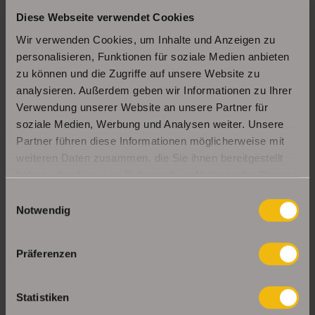
Diese Webseite verwendet Cookies
Schöne Erdgeschosswohnung mit Balkon in
Erfurt Daberstedt
Wir verwenden Cookies, um Inhalte und Anzeigen zu
personalisieren, Funktionen für soziale Medien anbieten
zu können und die Zugriffe auf unsere Website zu
analysieren. Außerdem geben wir Informationen zu Ihrer
Moderne, bezugsbereite 1Raumwohnung mit
Einbauküche & Stellplatz
Verwendung unserer Website an unsere Partner für
soziale Medien, Werbung und Analysen weiter. Unsere
Partner führen diese Informationen möglicherweise mit
weiteren Daten zusammen, die Sie ihnen bereitgestellt
UNSERE PARTNER & AUSZEICHNUNGEN
haben oder die sie im Rahmen Ihrer Nutzung der Dienste
gesammelt haben.
Einwilligungsauswahl
Notwendig
Präferenzen
Statistiken