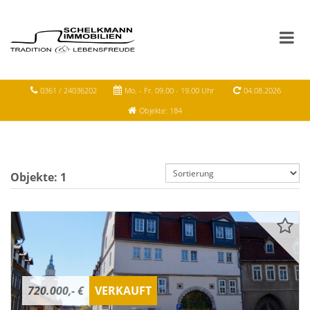
0361 / 24036202
Mo. - Fr. 09.00 - 19.00 Uhr
04.08.2026
Objekte: 184
Objekte:
1
720.000,- €
VERKAUFT