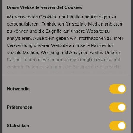
Diese Webseite verwendet Cookies
Schöne Erdgeschosswohnung mit Balkon in
Erfurt Daberstedt
Wir verwenden Cookies, um Inhalte und Anzeigen zu
personalisieren, Funktionen für soziale Medien anbieten
zu können und die Zugriffe auf unsere Website zu
analysieren. Außerdem geben wir Informationen zu Ihrer
Moderne, bezugsbereite 1Raumwohnung mit
Einbauküche & Stellplatz
Verwendung unserer Website an unsere Partner für
soziale Medien, Werbung und Analysen weiter. Unsere
Partner führen diese Informationen möglicherweise mit
weiteren Daten zusammen, die Sie ihnen bereitgestellt
UNSERE PARTNER & AUSZEICHNUNGEN
haben oder die sie im Rahmen Ihrer Nutzung der Dienste
gesammelt haben.
Einwilligungsauswahl
Notwendig
Präferenzen
Statistiken