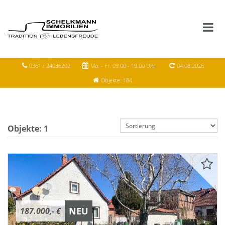
0361 / 24036202
Mo. - Fr. 09.00 - 19.00 Uhr
04.08.2026
Objekte: 184
Objekte:
1
NEU
187.000,- €