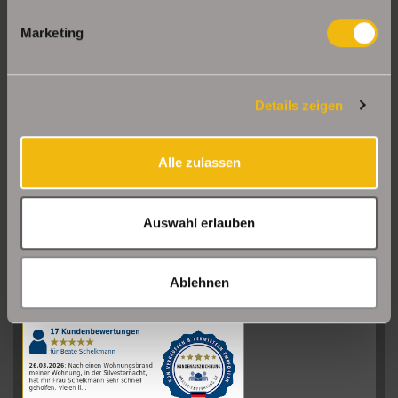
Marketing
Details zeigen
Alle zulassen
Auswahl erlauben
Sehr gut
08/2026
Ablehnen
Schelkmann
Immobilien
hat
4.61
von
5
Sternen
|
110
Schelkmann
Immobilien
Bewertungen
auf
werkenntdenBESTEN.de