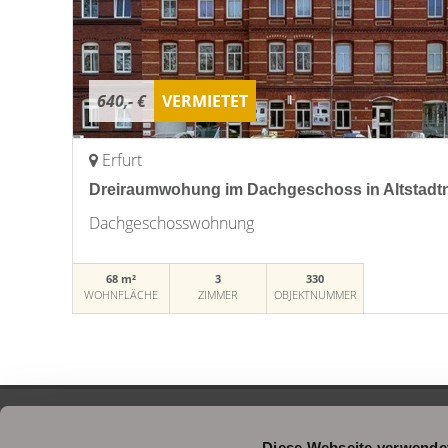
640,- €
VERMIETET
Erfurt
Dreiraumwohung im Dachgeschoss in Altstadtn
Dachgeschosswohnung
68 m²
3
330
WOHNFLÄCHE
ZIMMER
OBJEKTNUMMER
Diese Webseite verwende