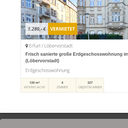
1.280,- €
VERMIETET
Erfurt / Löbervorstadt
Frisch sanierte große Erdgeschosswohnung im 
(Löbervorstadt)
Erdgeschosswohnung
120 m²
4
327
WOHNFLÄCHE
ZIMMER
OBJEKTNUMMER