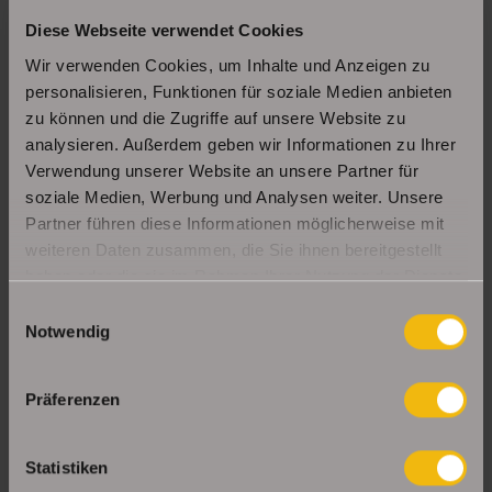
Schöne Erdgeschosswohnung mit Balkon in
Diese Webseite verwendet Cookies
Erfurt Daberstedt
Wir verwenden Cookies, um Inhalte und Anzeigen zu
personalisieren, Funktionen für soziale Medien anbieten
zu können und die Zugriffe auf unsere Website zu
Moderne, bezugsbereite 1Raumwohnung mit
analysieren. Außerdem geben wir Informationen zu Ihrer
Einbauküche & Stellplatz
Verwendung unserer Website an unsere Partner für
soziale Medien, Werbung und Analysen weiter. Unsere
Partner führen diese Informationen möglicherweise mit
weiteren Daten zusammen, die Sie ihnen bereitgestellt
UNSERE PARTNER & AUSZEICHNUNGEN
haben oder die sie im Rahmen Ihrer Nutzung der Dienste
gesammelt haben.
Einwilligungsauswahl
Notwendig
Präferenzen
Statistiken