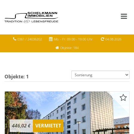
0361 / 24036202
Mo. - Fr. 09.00 - 19.00 Uhr
04.08.2026
Objekte: 184
Objekte:
1
446,02 €
VERMIETET