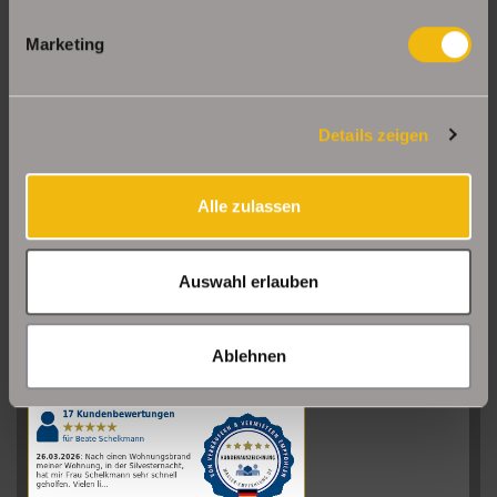
Marketing
Details zeigen
Alle zulassen
Auswahl erlauben
Sehr gut
08/2026
Ablehnen
Schelkmann
Immobilien
hat
4.61
von
5
Sternen
|
110
Schelkmann
Immobilien
Bewertungen
auf
werkenntdenBESTEN.de