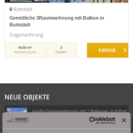
Buttstädt
Gemütliche 3Raumwohnung mit Balkon in
Buttstädt
Etagenwohnung
64,64 m²
3
WOHNFLÄCHE
ZIMMER
NEUE OBJEKTE
Große Etagenwohnung mit 2 Balkonen in Erfurt
Daberstedt