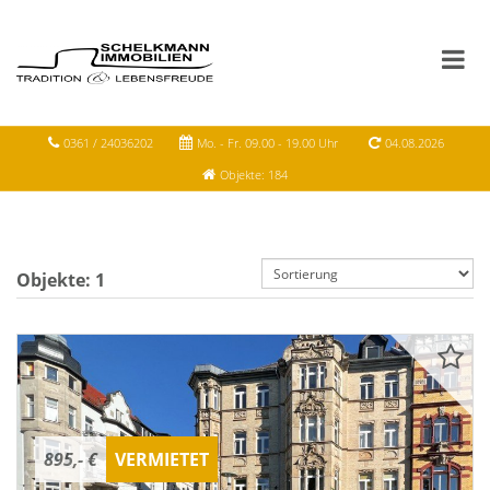
0361 / 24036202
Mo. - Fr. 09.00 - 19.00 Uhr
04.08.2026
Objekte: 184
Objekte:
1
895,- €
VERMIETET