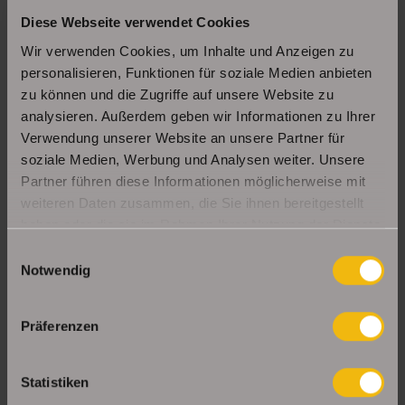
Diese Webseite verwendet Cookies
Schöne Erdgeschosswohnung mit Balkon in
Erfurt Daberstedt
Wir verwenden Cookies, um Inhalte und Anzeigen zu
personalisieren, Funktionen für soziale Medien anbieten
zu können und die Zugriffe auf unsere Website zu
analysieren. Außerdem geben wir Informationen zu Ihrer
Moderne, bezugsbereite 1Raumwohnung mit
Einbauküche & Stellplatz
Verwendung unserer Website an unsere Partner für
soziale Medien, Werbung und Analysen weiter. Unsere
Partner führen diese Informationen möglicherweise mit
weiteren Daten zusammen, die Sie ihnen bereitgestellt
UNSERE PARTNER & AUSZEICHNUNGEN
haben oder die sie im Rahmen Ihrer Nutzung der Dienste
gesammelt haben.
Einwilligungsauswahl
Notwendig
Präferenzen
Statistiken