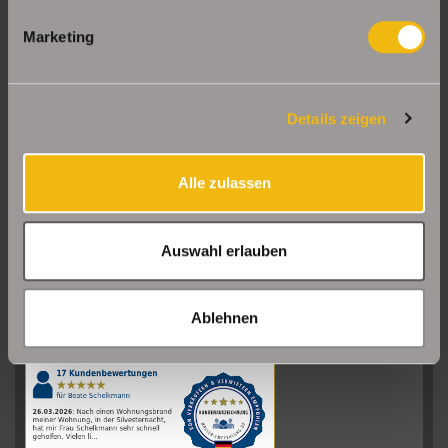
Marketing
Details zeigen
Alle zulassen
Auswahl erlauben
Sehr gut
08/2026
Ablehnen
Schelkmann
Immobilien
hat
4.61
von
5
Sternen
|
110
Schelkmann
Immobilien
Bewertungen
auf
werkenntdenBESTEN.de