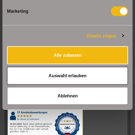
Marketing
Details zeigen
Alle zulassen
Auswahl erlauben
Sehr gut
08/2026
Ablehnen
Schelkmann
Immobilien
hat
4.61
von
5
Sternen
|
110
Schelkmann
Immobilien
Bewertungen
auf
werkenntdenBESTEN.de