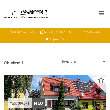
0361 / 24036202
Mo. - Fr. 09.00 - 19.00 Uhr
04.08.2026
Objekte: 184
Objekte:
1
NEU
129.000,- €