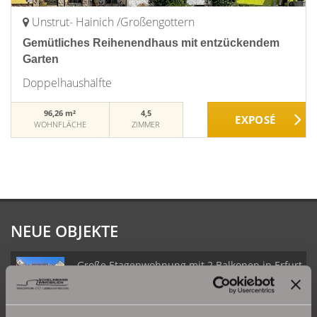
Unstrut- Hainich /Großengottern
Gemütliches Reihenendhaus mit entzückendem
Garten
Doppelhaushälfte
96,26 m²
4,5
WOHNFLÄCHE
ZIMMER
NEUE OBJEKTE
Große Etagenwohnung mit 2 Balkonen in Erfurt
Daberstedt