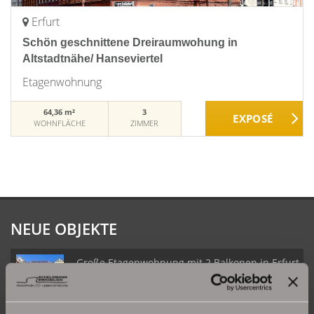
Erfurt
Schön geschnittene Dreiraumwohung in
Altstadtnähe/ Hanseviertel
Etagenwohnung
64,36 m²
3
WOHNFLÄCHE
ZIMMER
NEUE OBJEKTE
Große Etagenwohnung mit 2 Balkonen in Erfurt
Daberstedt