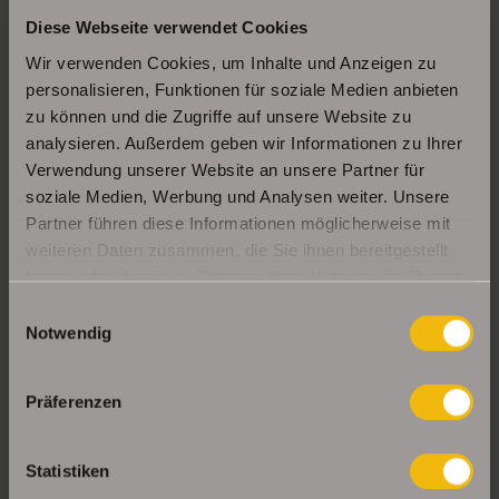
Diese Webseite verwendet Cookies
Schöne Erdgeschosswohnung mit Balkon in
Erfurt Daberstedt
Wir verwenden Cookies, um Inhalte und Anzeigen zu
personalisieren, Funktionen für soziale Medien anbieten
zu können und die Zugriffe auf unsere Website zu
analysieren. Außerdem geben wir Informationen zu Ihrer
Moderne, bezugsbereite 1Raumwohnung mit
Einbauküche & Stellplatz
Verwendung unserer Website an unsere Partner für
soziale Medien, Werbung und Analysen weiter. Unsere
Partner führen diese Informationen möglicherweise mit
weiteren Daten zusammen, die Sie ihnen bereitgestellt
UNSERE PARTNER & AUSZEICHNUNGEN
haben oder die sie im Rahmen Ihrer Nutzung der Dienste
gesammelt haben.
Einwilligungsauswahl
Notwendig
Präferenzen
Statistiken