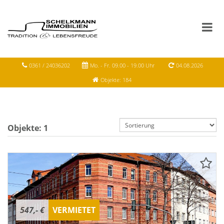
0361 / 24036202
Mo. - Fr. 09.00 - 19.00 Uhr
04.08.2026
Objekte: 184
Objekte:
1
547,- €
VERMIETET