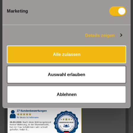
Marketing
Details zeigen
Alle zulassen
Auswahl erlauben
Sehr gut
08/2026
Ablehnen
Schelkmann
Immobilien
hat
4.61
von
5
Sternen
|
110
Schelkmann
Immobilien
Bewertungen
auf
werkenntdenBESTEN.de