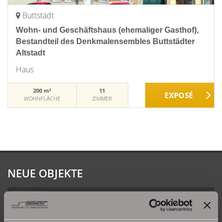
Buttstädt
Wohn- und Geschäftshaus (ehemaliger Gasthof),
Bestandteil des Denkmalensembles Buttstädter
Altstadt
Haus
200 m²
11
WOHNFLÄCHE
ZIMMER
NEUE OBJEKTE
Große Etagenwohnung mit 2 Balkonen in Erfurt
Daberstedt