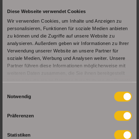
Diese Webseite verwendet Cookies
Schöne Erdgeschosswohnung mit Balkon in
Wir verwenden Cookies, um Inhalte und Anzeigen zu
Erfurt Daberstedt
personalisieren, Funktionen für soziale Medien anbieten
zu können und die Zugriffe auf unsere Website zu
analysieren. Außerdem geben wir Informationen zu Ihrer
Moderne, bezugsbereite 1Raumwohnung mit
Verwendung unserer Website an unsere Partner für
Einbauküche & Stellplatz
soziale Medien, Werbung und Analysen weiter. Unsere
Partner führen diese Informationen möglicherweise mit
weiteren Daten zusammen, die Sie ihnen bereitgestellt
haben oder die sie im Rahmen Ihrer Nutzung der Dienste
UNSERE PARTNER & AUSZEICHNUNGEN
gesammelt haben.
Einwilligungsauswahl
Notwendig
Präferenzen
Statistiken