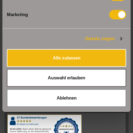
Marketing
Details zeigen
Alle zulassen
Auswahl erlauben
Sehr gut
08/2026
Ablehnen
Schelkmann
Immobilien
hat
4.61
von
5
Sternen
|
110
Schelkmann
Immobilien
Bewertungen
auf
werkenntdenBESTEN.de