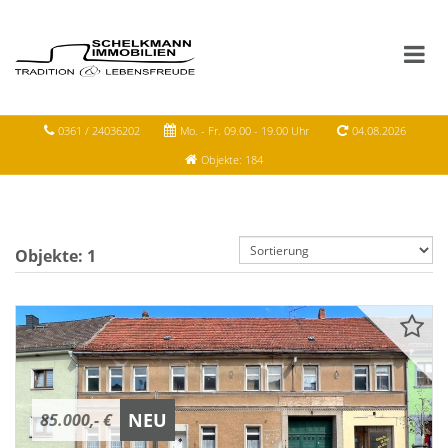
0361 / 24036202
Mo. - Fr. 09.00 - 19.00 Uhr
04.08.2026
Objekte: 184
Objekte:
1
NEU
85.000,- €