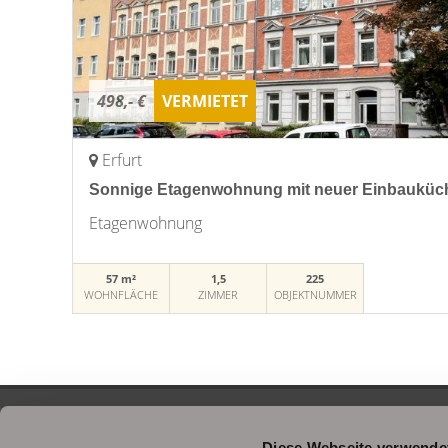
498,- €
VERMIETET
Erfurt
Sonnige Etagenwohnung mit neuer Einbauküc
Etagenwohnung
57 m²
1,5
225
WOHNFLÄCHE
ZIMMER
OBJEKTNUMMER
Diese Webseite verwende