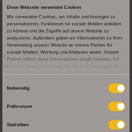
Diese Webseite verwendet Cookies
Schöne Erdgeschosswohnung mit Balkon in
Erfurt Daberstedt
Wir verwenden Cookies, um Inhalte und Anzeigen zu
personalisieren, Funktionen für soziale Medien anbieten
zu können und die Zugriffe auf unsere Website zu
analysieren. Außerdem geben wir Informationen zu Ihrer
Moderne, bezugsbereite 1Raumwohnung mit
Einbauküche & Stellplatz
Verwendung unserer Website an unsere Partner für
soziale Medien, Werbung und Analysen weiter. Unsere
Partner führen diese Informationen möglicherweise mit
weiteren Daten zusammen, die Sie ihnen bereitgestellt
UNSERE PARTNER & AUSZEICHNUNGEN
haben oder die sie im Rahmen Ihrer Nutzung der Dienste
gesammelt haben.
Einwilligungsauswahl
Notwendig
Präferenzen
Statistiken