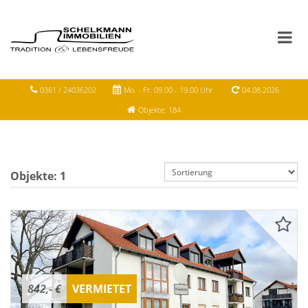
0361 / 24036202
Mo. - Fr. 09.00 - 19.00 Uhr
04.08.2026
Objekte: 184
Objekte:
1
842,- €
VERMIETET