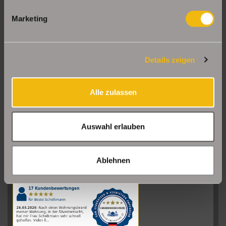
Marketing
Details zeigen
Alle zulassen
Auswahl erlauben
Sehr gut
08/2026
Ablehnen
Schelkmann
Immobilien
hat
4.61
von
5
Sternen
|
110
Schelkmann
Immobilien
Bewertungen
auf
werkenntdenBESTEN.de