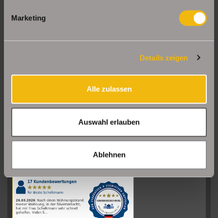
Marketing
Details zeigen
Alle zulassen
Auswahl erlauben
Sehr gut
08/2026
Ablehnen
Schelkmann
Immobilien
hat
4.61
von
5
Sternen
|
110
Schelkmann
Immobilien
Bewertungen
auf
werkenntdenBESTEN.de