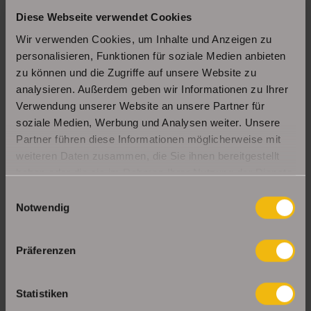
Diese Webseite verwendet Cookies
Schöne Erdgeschosswohnung mit Balkon in
Erfurt Daberstedt
Wir verwenden Cookies, um Inhalte und Anzeigen zu
personalisieren, Funktionen für soziale Medien anbieten
zu können und die Zugriffe auf unsere Website zu
analysieren. Außerdem geben wir Informationen zu Ihrer
Moderne, bezugsbereite 1Raumwohnung mit
Einbauküche & Stellplatz
Verwendung unserer Website an unsere Partner für
soziale Medien, Werbung und Analysen weiter. Unsere
Partner führen diese Informationen möglicherweise mit
weiteren Daten zusammen, die Sie ihnen bereitgestellt
UNSERE PARTNER & AUSZEICHNUNGEN
haben oder die sie im Rahmen Ihrer Nutzung der Dienste
gesammelt haben.
Einwilligungsauswahl
Notwendig
Präferenzen
Statistiken