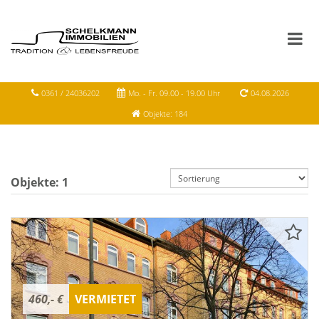
0361 / 24036202
Mo. - Fr. 09.00 - 19.00 Uhr
04.08.2026
Objekte: 184
Objekte:
1
460,- €
VERMIETET