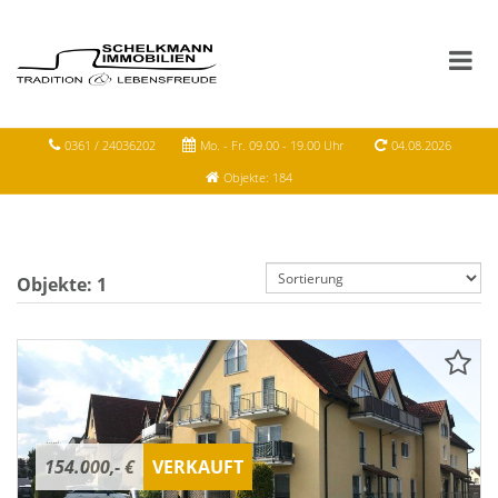
0361 / 24036202
Mo. - Fr. 09.00 - 19.00 Uhr
04.08.2026
Objekte: 184
Objekte:
1
154.000,- €
VERKAUFT