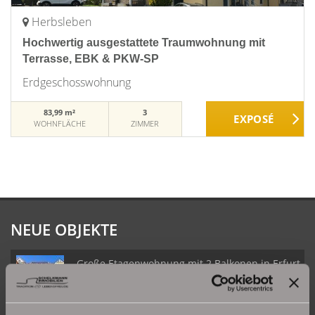
Herbsleben
Hochwertig ausgestattete Traumwohnung mit
Terrasse, EBK & PKW-SP
Erdgeschosswohnung
83,99 m²
3
WOHNFLÄCHE
ZIMMER
NEUE OBJEKTE
Große Etagenwohnung mit 2 Balkonen in Erfurt
Daberstedt