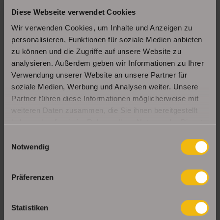
Diese Webseite verwendet Cookies
Schöne Erdgeschosswohnung mit Balkon in
Erfurt Daberstedt
Wir verwenden Cookies, um Inhalte und Anzeigen zu
personalisieren, Funktionen für soziale Medien anbieten
zu können und die Zugriffe auf unsere Website zu
analysieren. Außerdem geben wir Informationen zu Ihrer
Moderne, bezugsbereite 1Raumwohnung mit
Einbauküche & Stellplatz
Verwendung unserer Website an unsere Partner für
soziale Medien, Werbung und Analysen weiter. Unsere
Partner führen diese Informationen möglicherweise mit
weiteren Daten zusammen, die Sie ihnen bereitgestellt
UNSERE PARTNER & AUSZEICHNUNGEN
haben oder die sie im Rahmen Ihrer Nutzung der Dienste
gesammelt haben.
Einwilligungsauswahl
Notwendig
Präferenzen
Statistiken