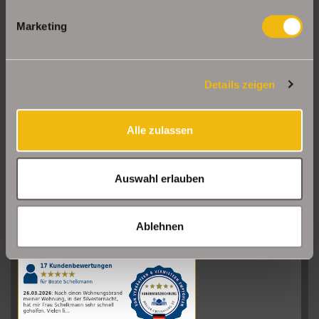
Marketing
Details zeigen
Alle zulassen
Auswahl erlauben
Sehr gut
08/2026
Ablehnen
Schelkmann
Immobilien
hat
4.61
von
5
Sternen
|
110
Schelkmann
Immobilien
Bewertungen
auf
werkenntdenBESTEN.de