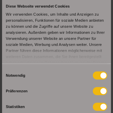
Diese Webseite verwendet Cookies
Schöne Erdgeschosswohnung mit Balkon in
Erfurt Daberstedt
Wir verwenden Cookies, um Inhalte und Anzeigen zu
personalisieren, Funktionen für soziale Medien anbieten
zu können und die Zugriffe auf unsere Website zu
analysieren. Außerdem geben wir Informationen zu Ihrer
Moderne, bezugsbereite 1Raumwohnung mit
Einbauküche & Stellplatz
Verwendung unserer Website an unsere Partner für
soziale Medien, Werbung und Analysen weiter. Unsere
Partner führen diese Informationen möglicherweise mit
weiteren Daten zusammen, die Sie ihnen bereitgestellt
UNSERE PARTNER & AUSZEICHNUNGEN
haben oder die sie im Rahmen Ihrer Nutzung der Dienste
gesammelt haben.
Einwilligungsauswahl
Notwendig
Präferenzen
Statistiken