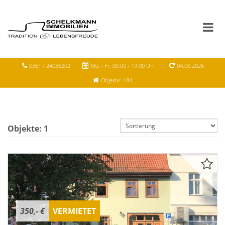
0361 / 24036202
Mo. - Fr. 09.00 - 19.00 Uhr
04.08.2026
Objekte: 184
Objekte:
1
350,- €
VERMIETET