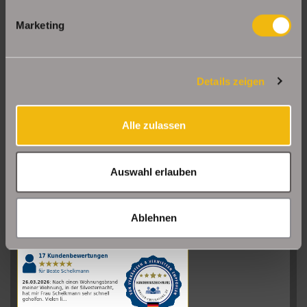
Marketing
Details zeigen
Alle zulassen
Auswahl erlauben
Sehr gut
08/2026
Ablehnen
Schelkmann
Immobilien
hat
4.61
von
5
Sternen
|
110
Schelkmann
Immobilien
Bewertungen
auf
werkenntdenBESTEN.de