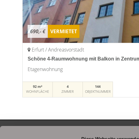
690,- €
VERMIETET
Erfurt / Andreasvorstadt
Schöne 4-Raumwohnung mit Balkon in Zentr
Etagenwohnung
92 m²
4
144
WOHNFLÄCHE
ZIMMER
OBJEKTNUMMER
Diese Webseite verwende