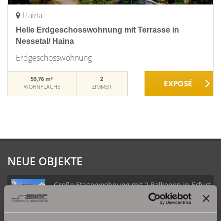
Haina
Helle Erdgeschosswohnung mit Terrasse in
Nessetal/ Haina
Erdgeschosswohnung
59,76 m²
2
WOHNFLÄCHE
ZIMMER
NEUE OBJEKTE
Große Etagenwohnung mit 2 Balkonen in Erfurt
Daberstedt