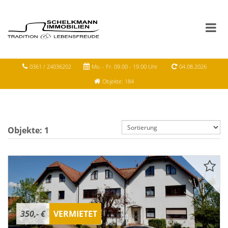
0361 / 24036202
Mo. - Fr. 09.00 - 19.00 Uhr
04.08.2026
Objekte: 184
Objekte:
1
350,- €
VERMIETET