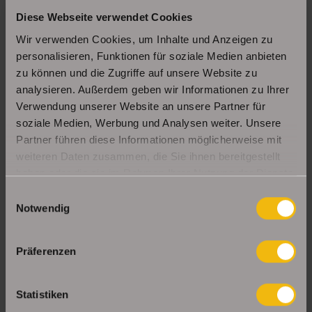
Diese Webseite verwendet Cookies
Schöne Erdgeschosswohnung mit Balkon in
Erfurt Daberstedt
Wir verwenden Cookies, um Inhalte und Anzeigen zu
personalisieren, Funktionen für soziale Medien anbieten
zu können und die Zugriffe auf unsere Website zu
analysieren. Außerdem geben wir Informationen zu Ihrer
Moderne, bezugsbereite 1Raumwohnung mit
Einbauküche & Stellplatz
Verwendung unserer Website an unsere Partner für
soziale Medien, Werbung und Analysen weiter. Unsere
Partner führen diese Informationen möglicherweise mit
weiteren Daten zusammen, die Sie ihnen bereitgestellt
UNSERE PARTNER & AUSZEICHNUNGEN
haben oder die sie im Rahmen Ihrer Nutzung der Dienste
gesammelt haben.
Einwilligungsauswahl
Notwendig
Präferenzen
Statistiken