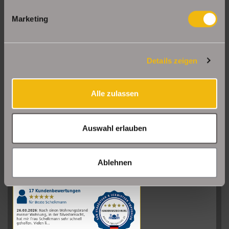
Marketing
Details zeigen
Alle zulassen
Auswahl erlauben
Sehr gut
08/2026
Ablehnen
Schelkmann
Immobilien
hat
4.61
von
5
Sternen
|
110
Schelkmann
Immobilien
Bewertungen
auf
werkenntdenBESTEN.de