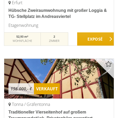
Erfurt
Hübsche Zweiraumwohnung mit großer Loggia &
TG- Stellplatz im Andreasviertel
Etagenwohnung
52,93 m²
2
WOHNFLÄCHE
ZIMMER
156.000,- €
VERKAUFT
Tonna / Gräfentonna
Traditioneller Vierseitenhof auf großem