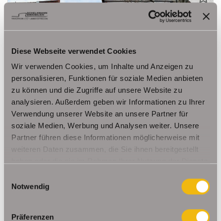
990,- €
VERMIETET
Diese Webseite verwendet Cookies
Wir verwenden Cookies, um Inhalte und Anzeigen zu
Erfurt
personalisieren, Funktionen für soziale Medien anbieten
Familienfreundliche Maisonettewohnung mit
zu können und die Zugriffe auf unsere Website zu
Balkon & EBK in der Krämpfervorstadt
analysieren. Außerdem geben wir Informationen zu Ihrer
Verwendung unserer Website an unsere Partner für
Maisonettewohnung
soziale Medien, Werbung und Analysen weiter. Unsere
112,36 m²
4
Partner führen diese Informationen möglicherweise mit
WOHNFLÄCHE
ZIMMER
weiteren Daten zusammen, die Sie ihnen bereitgestellt
haben oder die sie im Rahmen Ihrer Nutzung der Dienste
gesammelt haben.
Einwilligungsauswahl
Notwendig
Präferenzen