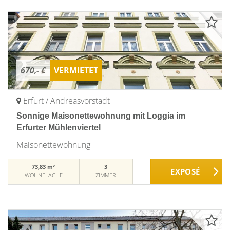
670,- €
VERMIETET
Erfurt / Andreasvorstadt
Sonnige Maisonettewohnung mit Loggia im
Erfurter Mühlenviertel
Maisonettewohnung
73,83 m²
3
WOHNFLÄCHE
ZIMMER