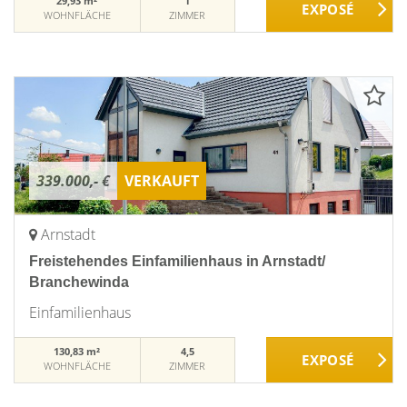
29,93 m²
1
WOHNFLÄCHE
ZIMMER
339.000,- €
VERKAUFT
Arnstadt
Freistehendes Einfamilienhaus in Arnstadt/
Branchewinda
Einfamilienhaus
130,83 m²
4,5
WOHNFLÄCHE
ZIMMER