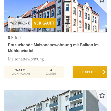
189.000,- €
VERKAUFT
Erfurt
Entzückende Maisonettewohnung mit Balkon im
Mühlenviertel
Maisonettewohnung
60,61 m²
2
WOHNFLÄCHE
ZIMMER