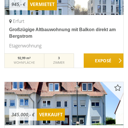
945,- €
VERMIETET
Erfurt
Großzügige Altbauwohnung mit Balkon direkt am
Bergstrom
Etagenwohnung
92,99 m²
3
WOHNFLÄCHE
ZIMMER
345.000,- €
VERKAUFT