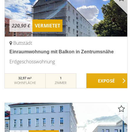
220,90 €
VERMIETET
Buttstädt
Einraumwohnung mit Balkon in Zentrumsnähe
Erdgeschosswohnung
32,97 m²
1
WOHNFLÄCHE
ZIMMER