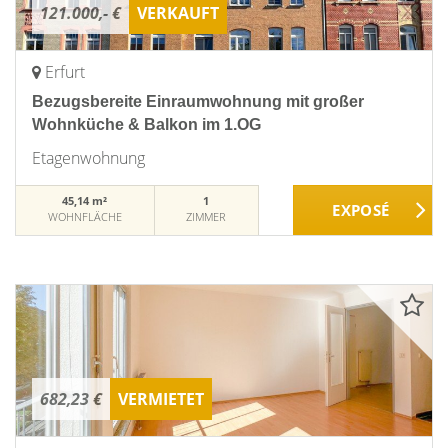
121.000,- €
VERKAUFT
Erfurt
Bezugsbereite Einraumwohnung mit großer
Wohnküche & Balkon im 1.OG
Etagenwohnung
45,14 m²
1
WOHNFLÄCHE
ZIMMER
682,23 €
VERMIETET