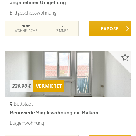
angenehmer Umgebung
Erdgeschosswohnung
70 m²
2
WOHNFLÄCHE
ZIMMER
220,90 €
VERMIETET
Buttstädt
Renovierte Singlewohnung mit Balkon
Etagenwohnung