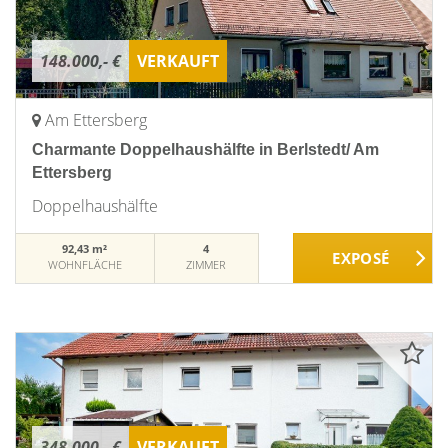
148.000,- €
VERKAUFT
Am Ettersberg
Charmante Doppelhaushälfte in Berlstedt/ Am
Ettersberg
Doppelhaushälfte
92,43 m²
4
WOHNFLÄCHE
ZIMMER
348.000,- €
VERKAUFT