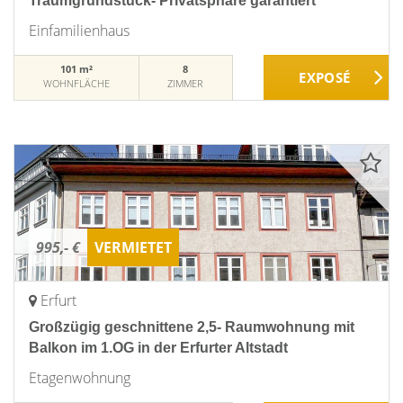
Traumgrundstück- Privatsphäre garantiert
Einfamilienhaus
101 m²
8
WOHNFLÄCHE
ZIMMER
995,- €
VERMIETET
Erfurt
Großzügig geschnittene 2,5- Raumwohnung mit
Balkon im 1.OG in der Erfurter Altstadt
Etagenwohnung