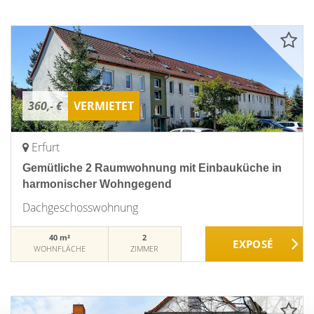
360,- €
VERMIETET
Erfurt
Gemütliche 2 Raumwohnung mit Einbauküche in
harmonischer Wohngegend
Dachgeschosswohnung
40 m²
2
WOHNFLÄCHE
ZIMMER