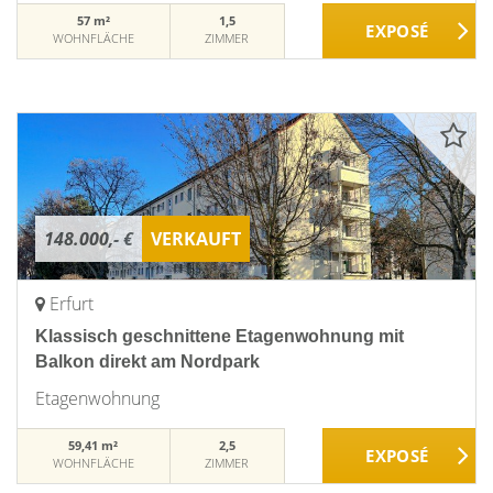
57 m²
1,5
WOHNFLÄCHE
ZIMMER
148.000,- €
VERKAUFT
Erfurt
Klassisch geschnittene Etagenwohnung mit
Balkon direkt am Nordpark
Etagenwohnung
59,41 m²
2,5
WOHNFLÄCHE
ZIMMER