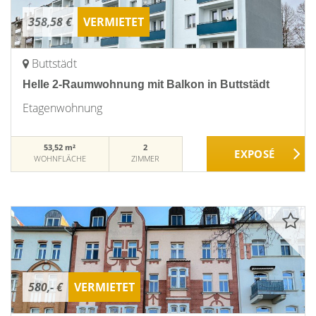
358,58 €
VERMIETET
Buttstädt
Helle 2-Raumwohnung mit Balkon in Buttstädt
Etagenwohnung
53,52 m²
2
WOHNFLÄCHE
ZIMMER
580,- €
VERMIETET