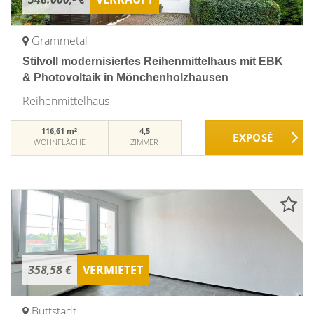
Grammetal
Stilvoll modernisiertes Reihenmittelhaus mit EBK
& Photovoltaik in Mönchenholzhausen
Reihenmittelhaus
116,61 m²
4,5
WOHNFLÄCHE
ZIMMER
358,58 €
VERMIETET
Buttstädt