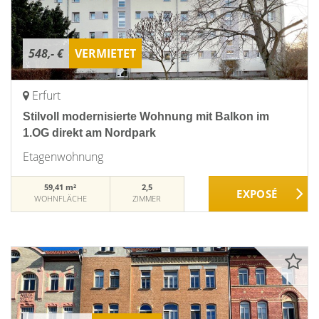
548,- €
VERMIETET
Erfurt
Stilvoll modernisierte Wohnung mit Balkon im
1.OG direkt am Nordpark
Etagenwohnung
59,41 m²
2,5
WOHNFLÄCHE
ZIMMER