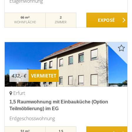
Etagenwohnung
66 m²
2
WOHNFLÄCHE
ZIMMER
432,- €
VERMIETET
Erfurt
1,5 Raumwohnung mit Einbauküche (Option
Teilmöblierung) im EG
Erdgeschosswohnung
51 m²
1,5