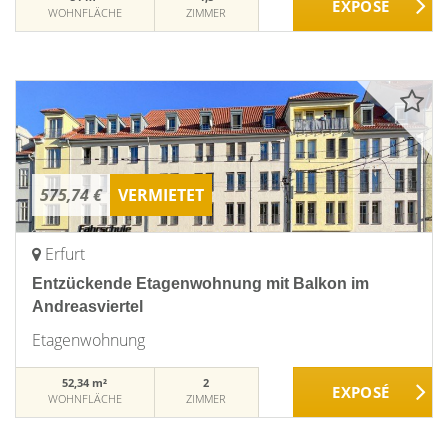
WOHNFLÄCHE
ZIMMER
575,74 €
VERMIETET
Erfurt
Entzückende Etagenwohnung mit Balkon im
Andreasviertel
Etagenwohnung
52,34 m²
2
WOHNFLÄCHE
ZIMMER