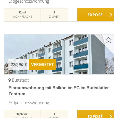
Erdgeschosswohnung
82 m²
3
WOHNFLÄCHE
ZIMMER
220,90 €
VERMIETET
Buttstädt
Einraumwohnung mit Balkon im EG im Buttstädter
Zentrum
Erdgeschosswohnung
32,97 m²
1