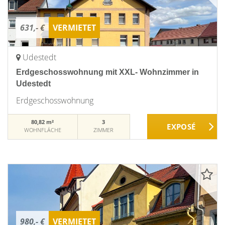
631,- €
VERMIETET
Udestedt
Erdgeschosswohnung mit XXL- Wohnzimmer in
Udestedt
Erdgeschosswohnung
80,82 m²
3
WOHNFLÄCHE
ZIMMER
980,- €
VERMIETET