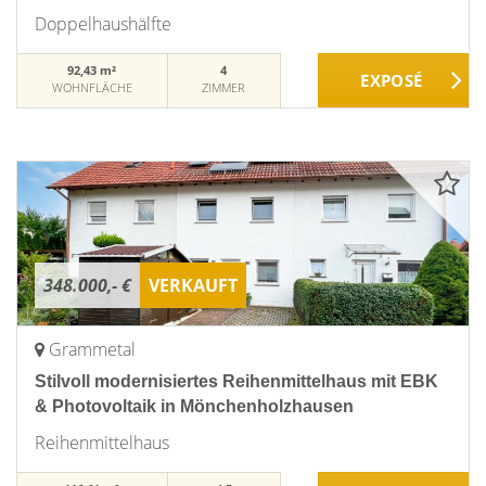
Doppelhaushälfte
92,43 m²
4
WOHNFLÄCHE
ZIMMER
348.000,- €
VERKAUFT
Grammetal
Stilvoll modernisiertes Reihenmittelhaus mit EBK
& Photovoltaik in Mönchenholzhausen
Reihenmittelhaus