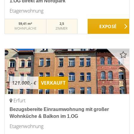
1.OG direkt am Nordpark
Etagenwohnung
59,41 m²
2,5
WOHNFLÄCHE
ZIMMER
121.000,- €
VERKAUFT
Erfurt
Bezugsbereite Einraumwohnung mit großer
Wohnküche & Balkon im 1.OG
Etagenwohnung