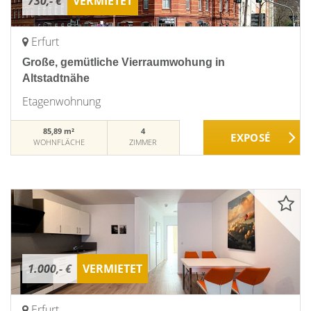
730,- €
VERMIETET
Erfurt
Große, gemütliche Vierraumwohung in
Altstadtnähe
Etagenwohnung
85,89 m²
4
WOHNFLÄCHE
ZIMMER
1.000,- €
VERMIETET
Erfurt