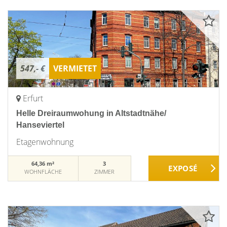
547,- €
VERMIETET
Erfurt
Helle Dreiraumwohung in Altstadtnähe/
Hanseviertel
Etagenwohnung
64,36 m²
3
WOHNFLÄCHE
ZIMMER