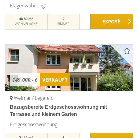
Etagenwohnung
48,80 m²
2
WOHNFLÄCHE
ZIMMER
149.000,- €
VERKAUFT
Weimar / Legefeld
Bezugsbereite Erdgeschosswohnung mit
Terrasse und kleinem Garten
Erdgeschosswohnung
71,60 m²
3