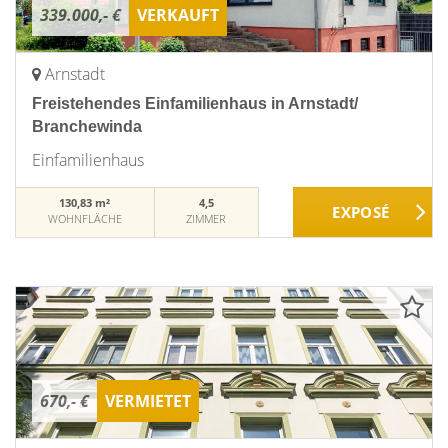
339.000,- €
VERKAUFT
Arnstadt
Freistehendes Einfamilienhaus in Arnstadt/
Branchewinda
Einfamilienhaus
130,83 m²
4,5
WOHNFLÄCHE
ZIMMER
670,- €
VERMIETET