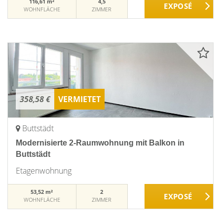
116,61 m²
4,5
WOHNFLÄCHE
ZIMMER
358,58 €
VERMIETET
Buttstädt
Modernisierte 2-Raumwohnung mit Balkon in
Buttstädt
Etagenwohnung
53,52 m²
2
WOHNFLÄCHE
ZIMMER