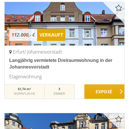
112.000,- €
VERKAUFT
Erfurt/ Johannesvorstadt
Langjährig vermietete Dreiraumwohnung in der
Johannesvorstadt
Etagenwohnung
61,74 m²
3
WOHNFLÄCHE
ZIMMER