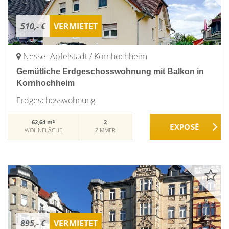
510,- €
VERMIETET
Nesse- Apfelstädt / Kornhochheim
Gemütliche Erdgeschosswohnung mit Balkon in
Kornhochheim
Erdgeschosswohnung
62,64 m²
2
WOHNFLÄCHE
ZIMMER
895,- €
VERMIETET