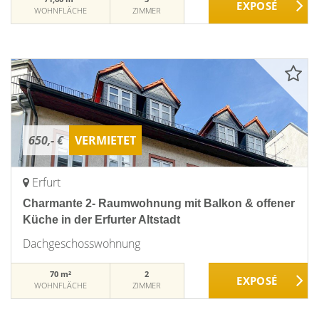
WOHNFLÄCHE
ZIMMER
650,- €
VERMIETET
Erfurt
Charmante 2- Raumwohnung mit Balkon & offener
Küche in der Erfurter Altstadt
Dachgeschosswohnung
70 m²
2
WOHNFLÄCHE
ZIMMER