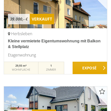
39.000,- €
VERKAUFT
Herbsleben
Kleine vermietete Eigentumswohnung mit Balkon
& Stellplatz
Etagenwohnung
29,93 m²
1
WOHNFLÄCHE
ZIMMER