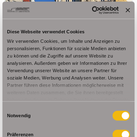
664,- €
VERMIETET
Diese Webseite verwendet Cookies
Erfurt / Löbervorstadt
Wir verwenden Cookies, um Inhalte und Anzeigen zu
Dachgeschosswohnung in der Erfurter
personalisieren, Funktionen für soziale Medien anbieten
Löbervorstadt/ Musikviertel
zu können und die Zugriffe auf unsere Website zu
Dachgeschosswohnung
analysieren. Außerdem geben wir Informationen zu Ihrer
Verwendung unserer Website an unsere Partner für
72,16 m²
2
soziale Medien, Werbung und Analysen weiter. Unsere
WOHNFLÄCHE
ZIMMER
Partner führen diese Informationen möglicherweise mit
weiteren Daten zusammen, die Sie ihnen bereitgestellt
haben oder die sie im Rahmen Ihrer Nutzung der Dienste
gesammelt haben.
Einwilligungsauswahl
Notwendig
Präferenzen
547,- €
VERMIETET