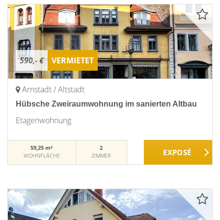
590,- €
VERMIETET
Arnstadt / Altstadt
Hübsche Zweiraumwohnung im sanierten Altbau
Etagenwohnung
59,25 m²
2
WOHNFLÄCHE
ZIMMER