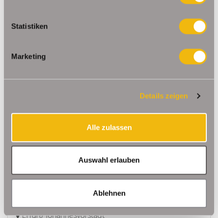
Statistiken
Erfurt
Schön geschnittene Dreiraumwohung in
Altstadtnähe/ Hanseviertel
Marketing
Etagenwohnung
64,36 m²
3
Details zeigen
WOHNFLÄCHE
ZIMMER
Alle zulassen
Auswahl erlauben
127.000,- €
VERKAUFT
Ablehnen
Erfurt/ Johannesvorstadt