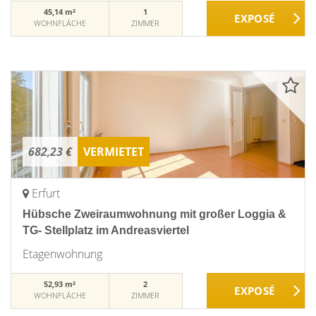
45,14 m²
1
WOHNFLÄCHE
ZIMMER
682,23 €
VERMIETET
Erfurt
Hübsche Zweiraumwohnung mit großer Loggia &
TG- Stellplatz im Andreasviertel
Etagenwohnung
52,93 m²
2
WOHNFLÄCHE
ZIMMER