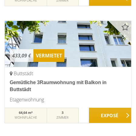
WOHNFLÄCHE
ZIMMER
433,09 €
VERMIETET
Buttstädt
Gemütliche 3Raumwohnung mit Balkon in
Buttstädt
Etagenwohnung
64,64 m²
3
WOHNFLÄCHE
ZIMMER