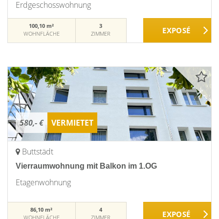
Erdgeschosswohnung
100,10 m²
3
WOHNFLÄCHE
ZIMMER
580,- €
VERMIETET
Buttstädt
Vierraumwohnung mit Balkon im 1.OG
Etagenwohnung
86,10 m²
4
WOHNFLÄCHE
ZIMMER