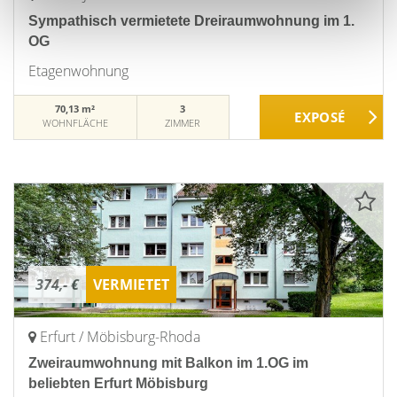
Sympathisch vermietete Dreiraumwohnung im 1.
OG
Etagenwohnung
70,13 m²
3
WOHNFLÄCHE
ZIMMER
374,- €
VERMIETET
Erfurt / Möbisburg-Rhoda
Zweiraumwohnung mit Balkon im 1.OG im
beliebten Erfurt Möbisburg