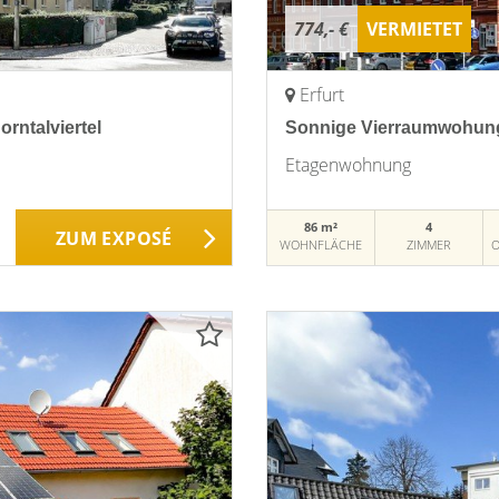
774,- €
VERMIETET
Erfurt
rntalviertel
Sonnige Vierraumwohung 
Etagenwohnung
86 m²
4
ZUM EXPOSÉ
WOHNFLÄCHE
ZIMMER
O