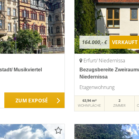
164.000,- €
VERKAUFT
Erfurt/ Niedernissa
adt/ Musikviertel
Bezugsbereite Zweiraumw
Niedernissa
Etagenwohnung
ZUM EXPOSÉ
63,94 m²
2
WOHNFLÄCHE
ZIMMER
O