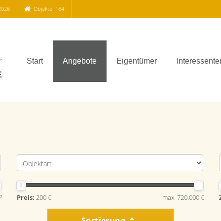
2026
Objekte: 184
Start
Angebote
Eigentümer
Interessente
²
Preis:
200 €
max. 720.000 €
Sortierung