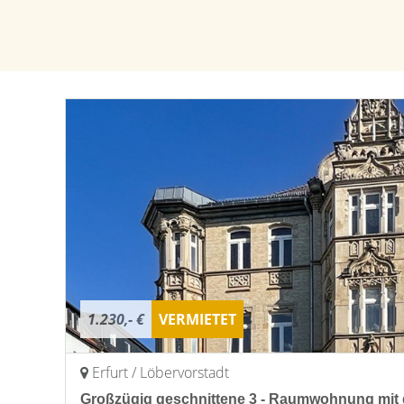
1.230,- €
VERMIETET
Erfurt / Löbervorstadt
Großzügig geschnittene 3 - Raumwohnung mit