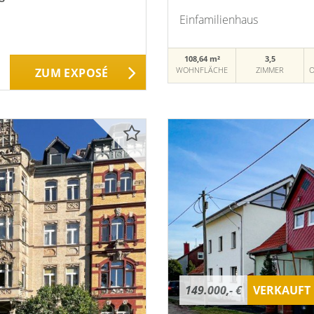
Einfamilienhaus
108,64 m²
3,5
WOHNFLÄCHE
ZIMMER
O
ZUM EXPOSÉ
149.000,- €
VERKAUFT