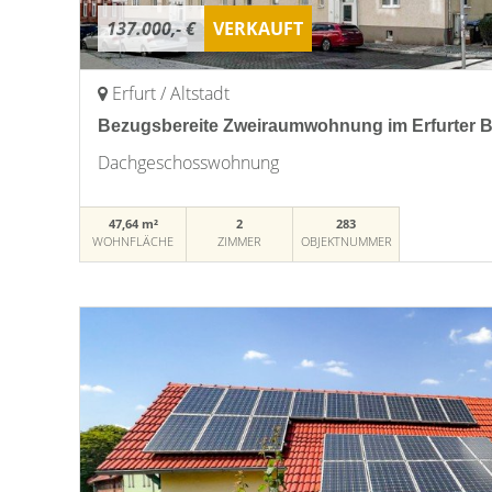
137.000,- €
VERKAUFT
Erfurt / Altstadt
Bezugsbereite Zweiraumwohnung im Erfurter Bo
Dachgeschosswohnung
47,64 m²
2
283
WOHNFLÄCHE
ZIMMER
OBJEKTNUMMER