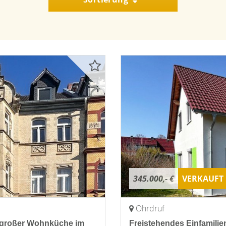
345.000,- €
VERKAUFT
Ohrdruf
 großer Wohnküche im
Freistehendes Einfamili