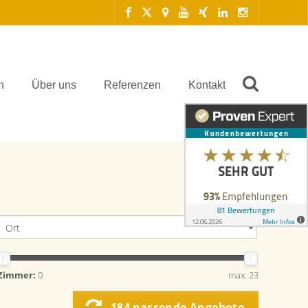
n
Über uns
Referenzen
Kontakt
Zimmer:
0
max. 23
184 passende Angebote