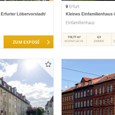
Erfurt
Erfurter Löbervorstadt/
Kleines Einfamilienhaus i
Einfamilienhaus
110,77 m²
4,5
WOHNFLÄCHE
ZIMMER
O
ZUM EXPOSÉ