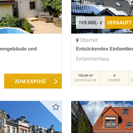
169.000,- €
VERKAUFT
Oberhof
Nebengebäude und
Entzückendes Einfamilie
Einfamilienhaus
102,64 m²
4
WOHNFLÄCHE
ZIMMER
O
ZUM EXPOSÉ