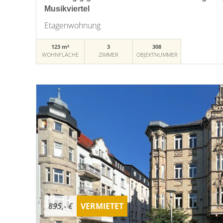
Musikviertel
Etagenwohnung
123 m²
3
308
WOHNFLÄCHE
ZIMMER
OBJEKTNUMMER
895,- €
VERMIETET