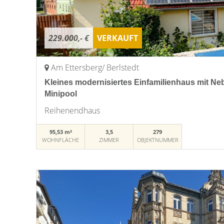
229.000,- €
VERKAUFT
Am Ettersberg/ Berlstedt
Kleines modernisiertes Einfamilienhaus mit 
Minipool
Reihenendhaus
95,53 m²
3,5
279
WOHNFLÄCHE
ZIMMER
OBJEKTNUMMER