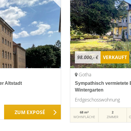
98.000,- €
VERKAUFT
Gotha
r Altstadt
Sympathisch vermietete
Wintergarten
Erdgeschosswohnung
ZUM EXPOSÉ
68 m²
2
WOHNFLÄCHE
ZIMMER
O