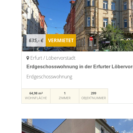
635,- €
VERMIETET
Erfurt / Löbervorstadt
Erdgeschosswohnung in der Erfurter Löbervorst
Erdgeschosswohnung
64,98 m²
1
299
WOHNFLÄCHE
ZIMMER
OBJEKTNUMMER