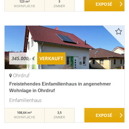
123 m²
3
WOHNFLÄCHE
ZIMMER
345.000,- €
VERKAUFT
Ohrdruf
Freistehendes Einfamilienhaus in angenehmer
Wohnlage in Ohrdruf
Einfamilienhaus
108,64 m²
3,5
WOHNFLÄCHE
ZIMMER