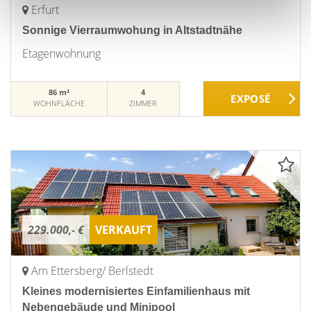
Erfurt
Sonnige Vierraumwohung in Altstadtnähe
Etagenwohnung
86 m²
4
WOHNFLÄCHE
ZIMMER
229.000,- €
VERKAUFT
Am Ettersberg/ Berlstedt
Kleines modernisiertes Einfamilienhaus mit
Nebengebäude und Minipool