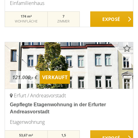
Einfamilienhaus
174 m²
7
WOHNFLÄCHE
ZIMMER
121.000,- €
VERKAUFT
Erfurt / Andreasvorstadt
Gepflegte Etagenwohnung in der Erfurter
Andreasvorstadt
Etagenwohnung
53,67 m²
1,5