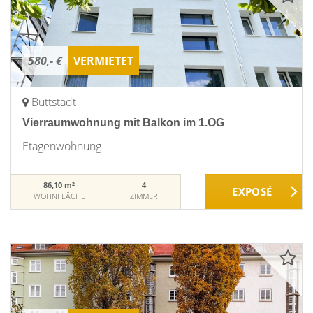
580,- €
VERMIETET
Buttstädt
Vierraumwohnung mit Balkon im 1.OG
Etagenwohnung
86,10 m²
4
WOHNFLÄCHE
ZIMMER