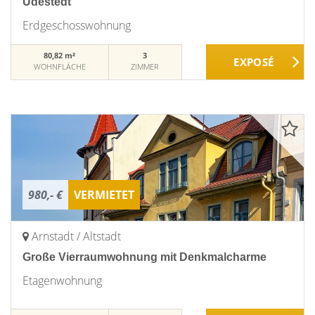
Udestedt
Erdgeschosswohnung
80,82 m²
3
WOHNFLÄCHE
ZIMMER
980,- €
VERMIETET
Arnstadt / Altstadt
Große Vierraumwohnung mit Denkmalcharme
Etagenwohnung