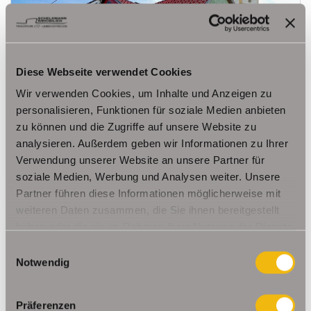
149.000,- €
VERKAUFT
Diese Webseite verwendet Cookies
Wir verwenden Cookies, um Inhalte und Anzeigen zu
Erfurt
personalisieren, Funktionen für soziale Medien anbieten
Kleines Einfamilienhaus in beliebter Wohnlage in
zu können und die Zugriffe auf unsere Website zu
Erfurt/ Molsdorf
analysieren. Außerdem geben wir Informationen zu Ihrer
Einfamilienhaus
Verwendung unserer Website an unsere Partner für
soziale Medien, Werbung und Analysen weiter. Unsere
110,77 m²
4,5
Partner führen diese Informationen möglicherweise mit
WOHNFLÄCHE
ZIMMER
weiteren Daten zusammen, die Sie ihnen bereitgestellt
haben oder die sie im Rahmen Ihrer Nutzung der Dienste
gesammelt haben.
Einwilligungsauswahl
Notwendig
Präferenzen