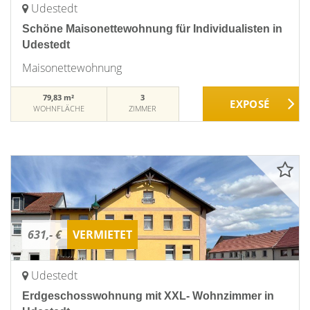
Udestedt
Schöne Maisonettewohnung für Individualisten in
Udestedt
Maisonettewohnung
79,83 m²
3
WOHNFLÄCHE
ZIMMER
631,- €
VERMIETET
Udestedt
Erdgeschosswohnung mit XXL- Wohnzimmer in