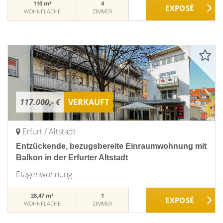
110 m²
4
WOHNFLÄCHE
ZIMMER
117.000,- €
VERKAUFT
Erfurt / Altstadt
Entzückende, bezugsbereite Einraumwohnung mit
Balkon in der Erfurter Altstadt
Etagenwohnung
28,47 m²
1
WOHNFLÄCHE
ZIMMER