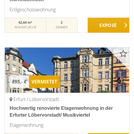
Erdgeschosswohnung
62,64 m²
2
WOHNFLÄCHE
ZIMMER
895,- €
VERMIETET
Erfurt / Löbervorstadt
Hochwertig renovierte Etagenwohnung in der
Erfurter Löbervorstadt/ Musikviertel
Etagenwohnung