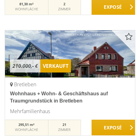
81,30 m²
2
WOHNFLÄCHE
ZIMMER
210.000,- €
VERKAUFT
Bretleben
Wohnhaus + Wohn- & Geschäftshaus auf
Traumgrundstück in Bretleben
Mehrfamilienhaus
295,51 m²
21
WOHNFLÄCHE
ZIMMER