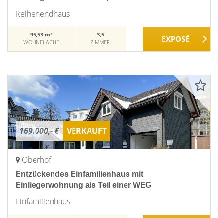
Reihenendhaus
95,53 m²
3,5
WOHNFLÄCHE
ZIMMER
169.000,- €
VERKAUFT
Oberhof
Entzückendes Einfamilienhaus mit
Einliegerwohnung als Teil einer WEG
Einfamilienhaus