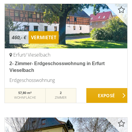
460,- €
VERMIETET
Erfurt/ Vieselbach
2- Zimmer- Erdgeschosswohnung in Erfurt
Vieselbach
Erdgeschosswohnung
57,80 m²
2
WOHNFLÄCHE
ZIMMER