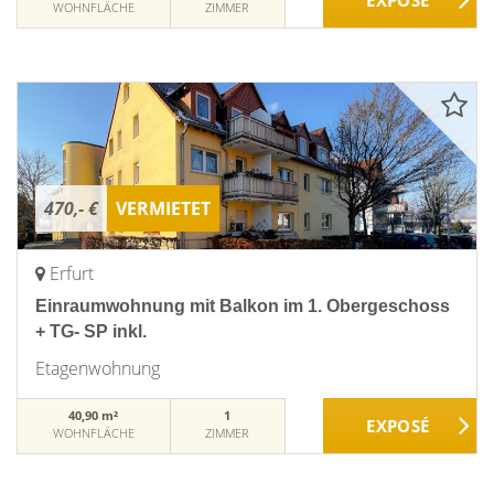
WOHNFLÄCHE
ZIMMER
470,- €
VERMIETET
Erfurt
Einraumwohnung mit Balkon im 1. Obergeschoss
+ TG- SP inkl.
Etagenwohnung
40,90 m²
1
WOHNFLÄCHE
ZIMMER