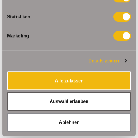
137.000,- €
VERKAUFT
Statistiken
Erfurt / Altstadt
Bezugsbereite Zweiraumwohnung im Erfurter
Marketing
Borntalviertel
Dachgeschosswohnung
Details zeigen
47,64 m²
2
WOHNFLÄCHE
ZIMMER
Alle zulassen
Auswahl erlauben
Ablehnen
774,- €
VERMIETET