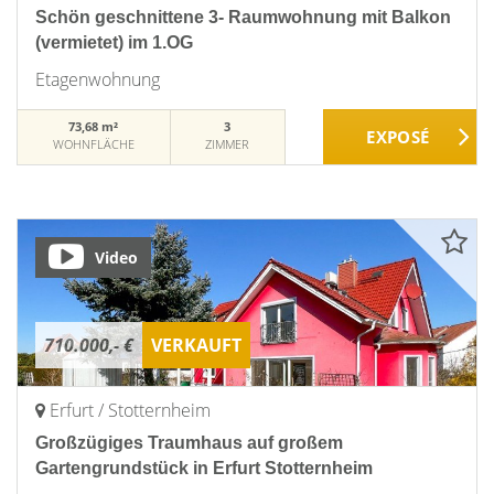
Schön geschnittene 3- Raumwohnung mit Balkon
(vermietet) im 1.OG
Etagenwohnung
73,68 m²
3
WOHNFLÄCHE
ZIMMER
Video
710.000,- €
VERKAUFT
Erfurt / Stotternheim
Großzügiges Traumhaus auf großem
Gartengrundstück in Erfurt Stotternheim