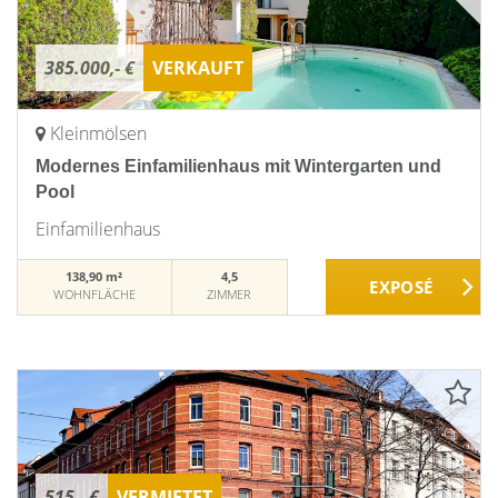
385.000,- €
VERKAUFT
Kleinmölsen
Modernes Einfamilienhaus mit Wintergarten und
Pool
Einfamilienhaus
138,90 m²
4,5
WOHNFLÄCHE
ZIMMER
515,- €
VERMIETET