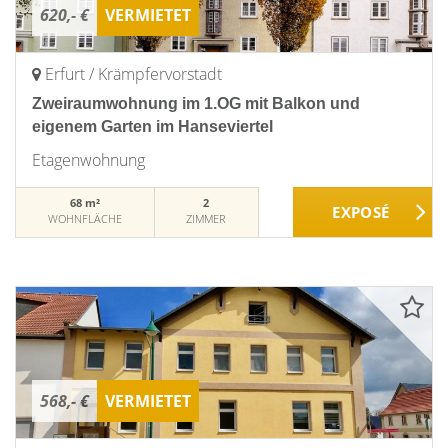
620,- €
VERMIETET
Erfurt / Krämpfervorstadt
Zweiraumwohnung im 1.OG mit Balkon und
eigenem Garten im Hanseviertel
Etagenwohnung
68 m²
2
WOHNFLÄCHE
ZIMMER
568,- €
VERMIETET