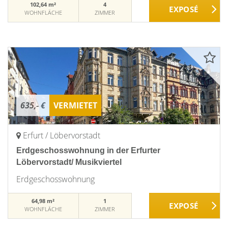
102,64 m²
4
WOHNFLÄCHE
ZIMMER
635,- €
VERMIETET
Erfurt / Löbervorstadt
Erdgeschosswohnung in der Erfurter
Löbervorstadt/ Musikviertel
Erdgeschosswohnung
64,98 m²
1
WOHNFLÄCHE
ZIMMER