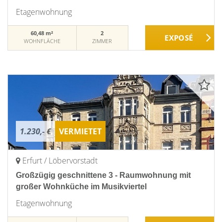
Etagenwohnung
60,48 m²
2
WOHNFLÄCHE
ZIMMER
1.230,- €
VERMIETET
Erfurt / Löbervorstadt
Großzügig geschnittene 3 - Raumwohnung mit
großer Wohnküche im Musikviertel
Etagenwohnung