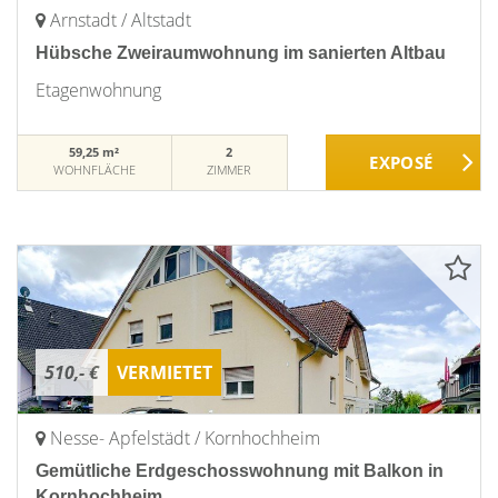
Arnstadt / Altstadt
Hübsche Zweiraumwohnung im sanierten Altbau
Etagenwohnung
59,25 m²
2
WOHNFLÄCHE
ZIMMER
510,- €
VERMIETET
Nesse- Apfelstädt / Kornhochheim
Gemütliche Erdgeschosswohnung mit Balkon in
Kornhochheim