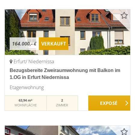
164.000,- €
VERKAUFT
Erfurt/ Niedernissa
Bezugsbereite Zweiraumwohnung mit Balkon im
1.OG in Erfurt Niedernissa
Etagenwohnung
63,94 m²
2
WOHNFLÄCHE
ZIMMER