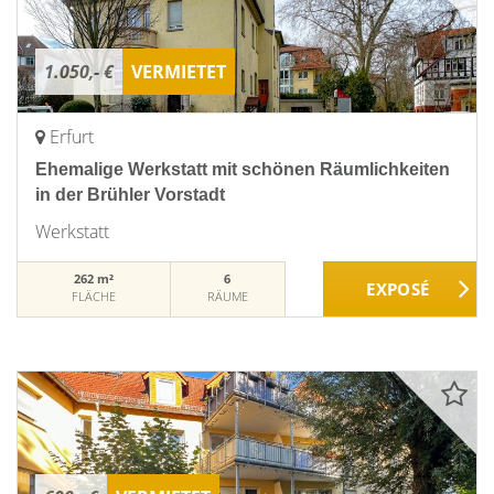
1.050,- €
VERMIETET
Erfurt
Ehemalige Werkstatt mit schönen Räumlichkeiten
in der Brühler Vorstadt
Werkstatt
262 m²
6
FLÄCHE
RÄUME