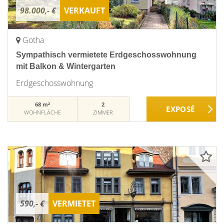
98.000,- €
VERKAUFT
Gotha
Sympathisch vermietete Erdgeschosswohnung
mit Balkon & Wintergarten
Erdgeschosswohnung
68 m²
2
WOHNFLÄCHE
ZIMMER
590,- €
VERMIETET